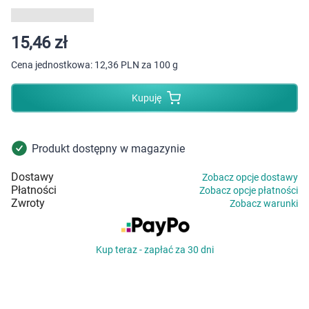
Dziecko
Higiena
15,46 zł
Cena jednostkowa:
12,36 PLN za 100 g
Kosmetyki
Kupuję
Mężczyzna
Zdrowy styl życia
Produkt dostępny w magazynie
Dostawy
Zobacz opcje dostawy
Zabawki
Płatności
Zobacz opcje płatności
Zwroty
Zobacz warunki
Sprzęt medyczny
Kup teraz - zapłać za 30 dni
Motoryzacja
Grupy produktowe