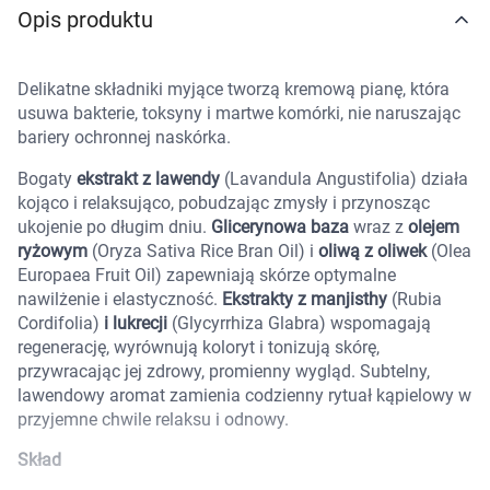
Opis produktu
Marki
Delikatne składniki myjące tworzą kremową pianę, która
usuwa bakterie, toksyny i martwe komórki, nie naruszając
bariery ochronnej naskórka.
Bogaty
ekstrakt z lawendy
(Lavandula Angustifolia) działa
kojąco i relaksująco, pobudzając zmysły i przynosząc
ukojenie po długim dniu.
Glicerynowa baza
wraz z
olejem
ryżowym
(Oryza Sativa Rice Bran Oil) i
oliwą z oliwek
(Olea
Europaea Fruit Oil) zapewniają skórze optymalne
nawilżenie i elastyczność.
Ekstrakty z manjisthy
(Rubia
Cordifolia)
i lukrecji
(Glycyrrhiza Glabra) wspomagają
regenerację, wyrównują koloryt i tonizują skórę,
przywracając jej zdrowy, promienny wygląd. Subtelny,
lawendowy aromat zamienia codzienny rytuał kąpielowy w
przyjemne chwile relaksu i odnowy.
Korzystamy z plików cookies w celu
Skład
dostosowania zawartości serwisu do Twoich