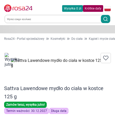
Wysyłka 0 zł
Krótkie daty
Kategorie
Rosa24 - Portal sprzedażowy
Kosmetyki
Do ciała
Kąpiel i mycie ciał
Chemia gospodarcza
Dla zwierząt
Dom i ogród
Sattva Lawendowe mydło do ciała w kostce
Zdrowie
125 g
Kobieta w ciąży i mama
Zamów teraz, wysyłka jutro!
Termin ważności: 30.12.2027
Długa data