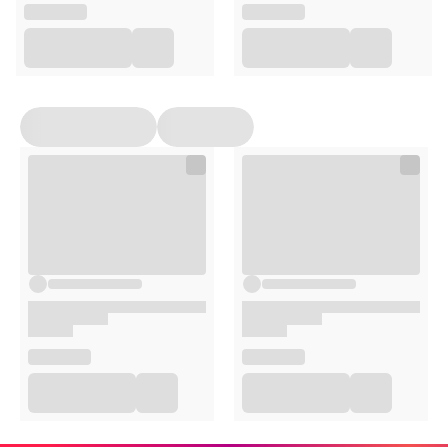
Stosowanie
Nanieś niewielką ilość szamponu na dłonie.
Nałóż na wilgotną skórę głowy i długość włosów.
Delikatnie masuj do uzyskania piany i pozostaw na
5–10 minut. po tym czasie spłucz wodą.
Powtórz w razie potrzeby.
Opakowanie
210ml