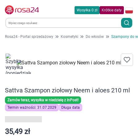
Wysyłka 0 zł
Krótkie daty
Rosa24 - Portal sprzedażowy
Kosmetyki
Do włosów
Szampony do w
Kategorie
Chemia gospodarcza
Dla zwierząt
Sattva Szampon ziołowy Neem i aloes 210 ml
Dom i ogród
Zamów teraz, wysyłka w niedzielę z InPost!
Zdrowie
Termin ważności: 31.07.2029
Długa data
Kobieta w ciąży i mama
35,49 zł