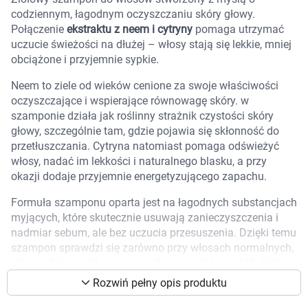
codziennym, łagodnym oczyszczaniu skóry głowy.
Marki
Połączenie
ekstraktu z neem i cytryny
pomaga utrzymać
uczucie świeżości na dłużej – włosy stają się lekkie, mniej
obciążone i przyjemnie sypkie.
Neem to ziele od wieków cenione za swoje właściwości
oczyszczające i wspierające równowagę skóry. w
szamponie działa jak roślinny strażnik czystości skóry
głowy, szczególnie tam, gdzie pojawia się skłonność do
przetłuszczania. Cytryna natomiast pomaga odświeżyć
włosy, nadać im lekkości i naturalnego blasku, a przy
okazji dodaje przyjemnie energetyzującego zapachu.
Formuła szamponu oparta jest na łagodnych substancjach
myjących, które skutecznie usuwają zanieczyszczenia i
nadmiar sebum, ale bez uczucia przesuszenia. Dzięki temu
szampon sprawdzi się zarówno przy włosach normalnych,
Korzystamy z plików cookies w celu
jak i szybko przetłuszczających się, a także u osób, które
dostosowania zawartości serwisu do Twoich
chcą myć włosy nawet codziennie.
Rozwiń pełny opis produktu
preferencji. Więcej informacji znajdziesz w
Dla kogo szampon neem i cytryna ?