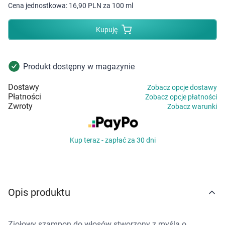
Dziecko
Cena jednostkowa:
16,90 PLN za 100 ml
Higiena
Kupuję
Kosmetyki
Produkt dostępny w magazynie
Mężczyzna
Dostawy
Zobacz opcje dostawy
Płatności
Zobacz opcje płatności
Zdrowy styl życia
Zwroty
Zobacz warunki
Zabawki
Kup teraz - zapłać za 30 dni
Sprzęt medyczny
Motoryzacja
Opis produktu
Grupy produktowe
Ziołowy szampon do włosów stworzony z myślą o