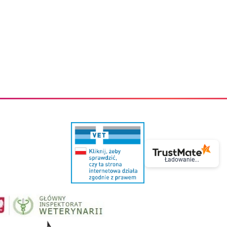
eczki do zębów dla dzieci
Kremy do twarzy
cięce
Kremy przeciwzmarszczkowe
i
Kremy na noc
ory i akcesoria
Cera mieszana tłusta trądzikowa
i i akcesoria
Cera sucha
Smoczki uspokajające dla dzieci i niemowlaków
Cera naczynkowa
Akcesoria do smoczków
Cera wrażliwa i atopowa
 i tekstylia dla dzieci
Na dzień
Otulacze
Na dzień i na noc
Prześcieradła, podkłady
Mgiełki do twarzy
ria do kąpieli
Olejki do twarzy
i
Paski i plastry oczyszczające
nie dzieci
Preparaty punktowe
Szczoteczki i akcesoria do mycia butelek dla dzieci i niemow
Serum do twarzy
Termosy dla dzieci i niemowląt
Wody termalne
Śniadaniowki dla dzieci i niemowląt
Korean Beauty
Ładowanie...
Sterylizatory do butelek dla dzieci i niemowląt
Do rzęs i brwi
Butelki dla dzieci
Kosmetyki do makijażu oczu
Akcesoria do butelek i kubków
Tusze do rzęs
Kubki dla dzieci
Kredki do oczu
Podgrzewacze
Eyelinery
Przechowywanie mleka
Cienie do powiek
Śliniaki
Artykuły kosmetyczne