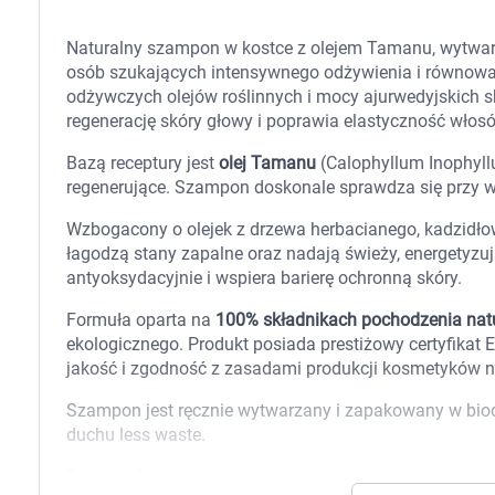
Zabawki
Zwierzęta gospodarskie
Naturalny szampon w kostce z olejem Tamanu, wytwar
Akwarystyka
osób szukających intensywnego odżywienia i równowag
odżywczych olejów roślinnych i mocy ajurwedyjskich s
regenerację skóry głowy i poprawia elastyczność włos
Bazą receptury jest
olej Tamanu
(Calophyllum Inophyllu
regenerujące. Szampon doskonale sprawdza się przy wr
Wzbogacony o olejek z drzewa herbacianego, kadzidłowi
łagodzą stany zapalne oraz nadają świeży, energetyzu
antyoksydacyjnie i wspiera barierę ochronną skóry.
Formuła oparta na
100% składnikach pochodzenia natu
ekologicznego. Produkt posiada prestiżowy certyfik
jakość i zgodność z zasadami produkcji kosmetyków n
Szampon jest ręcznie wytwarzany i zapakowany w bi
duchu less waste.
Dla kogo?
K