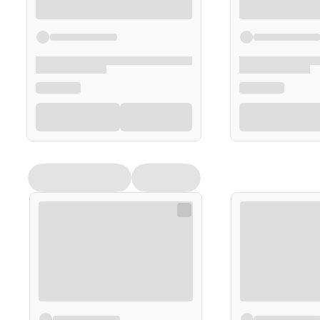
skórę głowy opuszkami palców, aby składniki odżywcz
Po dokładnym umyciu spłucz włosy ciepłą wodą, upewni
razie potrzeby powtórz proces mycia dla dodatkowego
Szampon ten jest idealny do codziennego użytku dla os
naturalnym składnikom zapewnia delikatną pielęgnacj
chemikaliami. po użyciu pozostaw kostkę w suchym miej
żywotność.
Opakowanie
100g