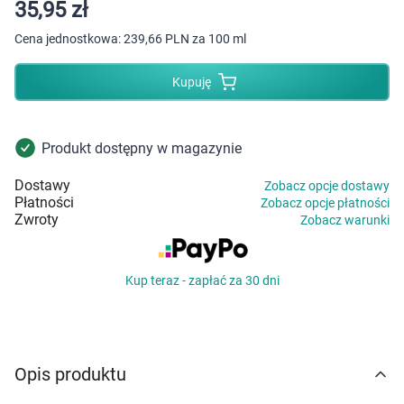
Dziecko
35,95 zł
Cena jednostkowa:
239,66 PLN za 100 ml
Higiena
Kupuję
Kosmetyki
Mężczyzna
Produkt dostępny w magazynie
Dostawy
Zobacz opcje dostawy
Zdrowy styl życia
Płatności
Zobacz opcje płatności
Zwroty
Zobacz warunki
Zabawki
Kup teraz - zapłać za 30 dni
Sprzęt medyczny
Motoryzacja
Opis produktu
Grupy produktowe