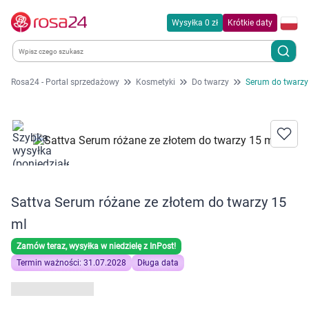
Wysyłka 0 zł
Krótkie daty
Rosa24 - Portal sprzedażowy
Kosmetyki
Do twarzy
Serum do twarzy
Kategorie
Chemia gospodarcza
Dla zwierząt
Sattva Serum różane ze złotem do twarzy 15
Dom i ogród
ml
Zdrowie
Zamów teraz, wysyłka w niedzielę z InPost!
Termin ważności: 31.07.2028
Długa data
Kobieta w ciąży i mama