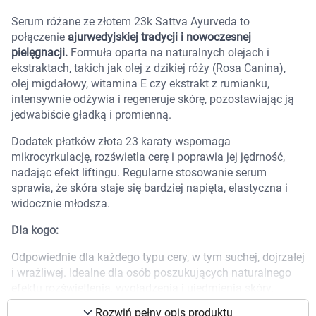
Marki
Serum różane ze złotem 23k Sattva Ayurveda to
połączenie
ajurwedyjskiej tradycji i nowoczesnej
pielęgnacji.
Formuła oparta na naturalnych olejach i
ekstraktach, takich jak olej z dzikiej róży (Rosa Canina),
olej migdałowy, witamina E czy ekstrakt z rumianku,
intensywnie odżywia i regeneruje skórę, pozostawiając ją
jedwabiście gładką i promienną.
Dodatek płatków złota 23 karaty wspomaga
mikrocyrkulację, rozświetla cerę i poprawia jej jędrność,
nadając efekt liftingu. Regularne stosowanie serum
sprawia, że skóra staje się bardziej napięta, elastyczna i
widocznie młodsza.
Dla kogo:
Odpowiednie dla każdego typu cery, w tym suchej, dojrzałej
i wrażliwej. Idealne dla osób poszukujących naturalnego
Korzystamy z plików cookies w celu
efektu rozświetlenia, wygładzenia i ujędrnienia skóry.
dostosowania zawartości serwisu do Twoich
preferencji. Więcej informacji znajdziesz w
Rozwiń pełny opis produktu
Składniki aktywne: