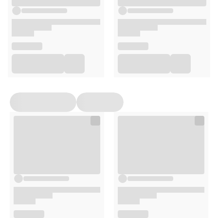
zabarwieniem.
Podziel włosy na 4 sekcje i nakładaj pastę
równomiernie od nasady po końce.
Owiń głowę folią i przykryj ręcznikiem, aby utrzymać
ciepło.
Pozostaw na włosach
2–3 godziny
.
Dokładnie spłucz
ciepłą wodą
(bez użycia
szamponu).
Opakowanie
150 g