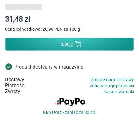
Dziecko
Higiena
31,48 zł
Cena jednostkowa:
20,98 PLN za 100 g
Kosmetyki
Kupuję
Mężczyzna
Zdrowy styl życia
Produkt dostępny w magazynie
Dostawy
Zobacz opcje dostawy
Zabawki
Płatności
Zobacz opcje płatności
Zwroty
Zobacz warunki
Sprzęt medyczny
Kup teraz - zapłać za 30 dni
Motoryzacja
Grupy produktowe