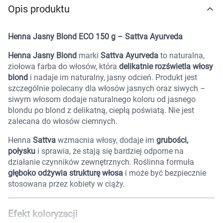
Opis produktu
Marki
Henna Jasny Blond ECO 150 g – Sattva Ayurveda
Henna Jasny Blond
marki
Sattva Ayurveda
to naturalna,
ziołowa farba do włosów, która
delikatnie rozświetla włosy
blond
i nadaje im naturalny, jasny odcień. Produkt jest
szczególnie polecany dla włosów jasnych oraz siwych –
siwym włosom dodaje naturalnego koloru od jasnego
blondu po blond z delikatną, ciepłą poświatą. Nie jest
zalecana do włosów ciemnych.
Henna
Sattva
wzmacnia włosy, dodaje im
grubości,
połysku
i sprawia, że stają się bardziej odporne na
działanie czynników zewnętrznych. Roślinna formuła
głęboko odżywia strukturę włosa
i może być bezpiecznie
stosowana przez kobiety w ciąży.
Korzystamy z plików cookies w celu
Efekt koloryzacji
dostosowania zawartości serwisu do Twoich