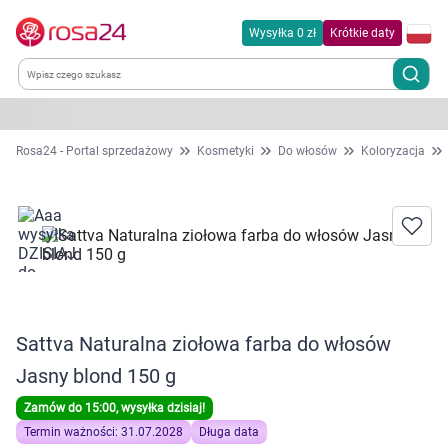
Wysyłka 0 zł
Krótkie daty
Kategorie
Rosa24 - Portal sprzedażowy
Kosmetyki
Do włosów
Koloryzacja
Chemia gospodarcza
Dla zwierząt
Dom i ogród
Sattva Naturalna ziołowa farba do włosów
Zdrowie
Jasny blond 150 g
Kobieta w ciąży i mama
Zamów do 15:00, wysyłka dzisiaj!
Termin ważności: 31.07.2028
Długa data