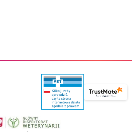
eczki do zębów dla dzieci
Kremy do twarzy
cięce
Kremy przeciwzmarszczkowe
i
Kremy na noc
ory i akcesoria
Cera mieszana tłusta trądzikowa
i i akcesoria
Cera sucha
Smoczki uspokajające dla dzieci i niemowlaków
Cera naczynkowa
Akcesoria do smoczków
Cera wrażliwa i atopowa
 i tekstylia dla dzieci
Na dzień
Otulacze
Na dzień i na noc
Prześcieradła, podkłady
Mgiełki do twarzy
ria do kąpieli
Olejki do twarzy
i
Paski i plastry oczyszczające
nie dzieci
Preparaty punktowe
Szczoteczki i akcesoria do mycia butelek dla dzieci i niemow
Serum do twarzy
Termosy dla dzieci i niemowląt
Wody termalne
Śniadaniowki dla dzieci i niemowląt
Korean Beauty
Sterylizatory do butelek dla dzieci i niemowląt
Do rzęs i brwi
Ładowanie...
Butelki dla dzieci
Kosmetyki do makijażu oczu
Akcesoria do butelek i kubków
Tusze do rzęs
Kubki dla dzieci
Kredki do oczu
Podgrzewacze
Eyelinery
Przechowywanie mleka
Cienie do powiek
Śliniaki
Artykuły kosmetyczne