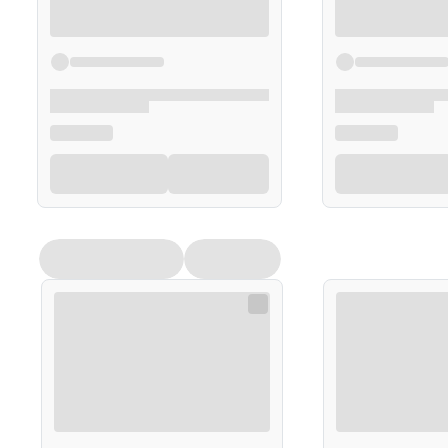
Dokładnie spłucz
ciepłą wodą
(bez użycia szamp
Opakowanie
150 g