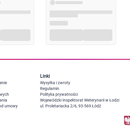
Probiotyki, odbudowa flory jelitowej
Szczot
Leki na zgagę i refluks
Akcesoria dzie
Suplementy z błonnikiem
Nocnik
Syropy i tabletki na brak apetytu
Laktat
Leki i suplementy na choroby trzustki
Smoczk
Leki na nietolerancję laktozy
Leki i suplementy na pasożyty ludzkie
Leki na ból brzucha i skurcze
Pościel
Leki i suplementy na wzdęcia
Leki na niestrawność i ból żołądka
Żywienie w chorobie
Akceso
Serce i układ krążenia
Gryzak
Leki i suplementy na cholesterol
Karmie
Linki
Preparaty wspomagające pracę serca
Maści, tabletki i leki na żylaki
enie
Wysyłka i zwroty
Maści, czopki i leki na hemoroidy
Regulamin
Kwasy tłuszczowe omega 3, 6, 9
owych
Polityka prywatności
Leki przeciwzakrzepowe
ania
Wojewódzki Inspektorat Weterynarii w Łodzi
Leki na nadciśnienie
 od umowy
ul. Proletariacka 2/6, 93-569 Łódź
Leki i tabletki na krążenie
Leki na obrzęki nóg
Seks i zdrowie intymne
Lubrykanty