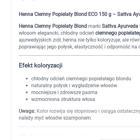
Zabawki
Zwierzęta gospodarskie
Henna Ciemny Popielaty Blond ECO 150 g – Sattva Ay
Akwarystyka
Henna Ciemny Popielaty Blond
marki
Sattva Ayurveda
włosom elegancki, chłodny odcień
ciemnego popielate
ajurwedyjskich ziół, henna nie tylko koloryzuje, ale r
poprawiając jego połysk, elastyczność i odporność na
Efekt koloryzacji
chłodny odcień ciemnego popielatego blondu
naturalny połysk i wygładzenie włosów
mocniejsze i zdrowsze pasma
wzmocniona struktura włosa
Uwaga:
Kolor rozwija się stopniowo i osiąga ostateczn
należy myć włosów szamponem
.
Właściwości pielęgnacyjne
K