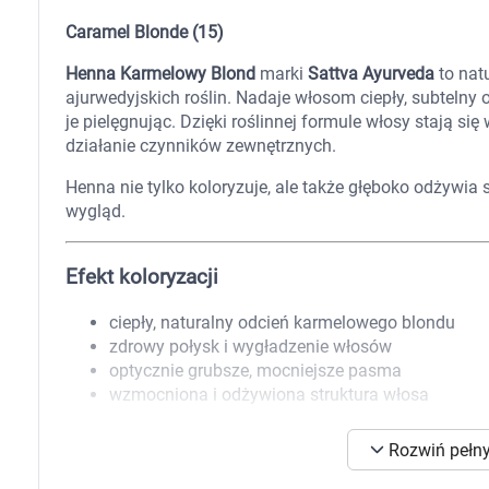
Zabawki
Caramel Blonde (15)
Zwierzęta gospodarskie
Akwarystyka
Henna Karmelowy Blond
marki
Sattva Ayurveda
to nat
ajurwedyjskich roślin. Nadaje włosom ciepły, subtelny
je pielęgnując. Dzięki roślinnej formule włosy stają si
działanie czynników zewnętrznych.
Henna nie tylko koloryzuje, ale także głęboko odżywia 
wygląd.
Efekt koloryzacji
ciepły, naturalny odcień karmelowego blondu
zdrowy połysk i wygładzenie włosów
optycznie grubsze, mocniejsze pasma
wzmocniona i odżywiona struktura włosa
Uwaga:
Kolor dojrzewa stopniowo i osiąga ostateczny 
Rozwiń pełny
K
należy myć włosów szamponem
.
s