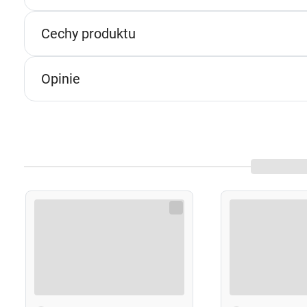
n
Właściwości pielęgnacyjne
p
Cechy produktu
p
naturalna koloryzacja bez chemicznych barwnik
w
intensywne odżywienie włosów
Opinie
poprawa odporności na uszkodzenia
większa elastyczność i zdrowy wygląd
bez amoniaku, PPD i sztucznych dodatków
U
Skład
Lawsonia Inermis (Henna) Leaf Powder, Cassia Obovata 
Powder, Emblica Officinalis (Amla) Fruit Powder, Chamo
Alba (Bhringraj) Leaf Powder, Azadirachta Indica (Nee
Sposób użycia
Umyj włosy szamponem
bez silikonów
.
Wymieszaj odpowiednią ilość proszku z letnią w
Odstaw mieszankę na
30 minut
.
Załóż rękawiczki ochronne.
Podziel włosy na cztery sekcje i dokładnie nakła