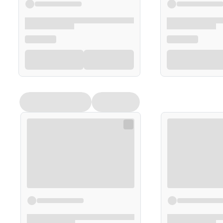
Owiń głowę folią i nałóż ręcznik, aby utrzymać ci
Pozostaw hennę na włosach przez
2–3 godziny
.
Dokładnie spłucz
ciepłą wodą
(bez użycia szamp
Opakowanie
150 g