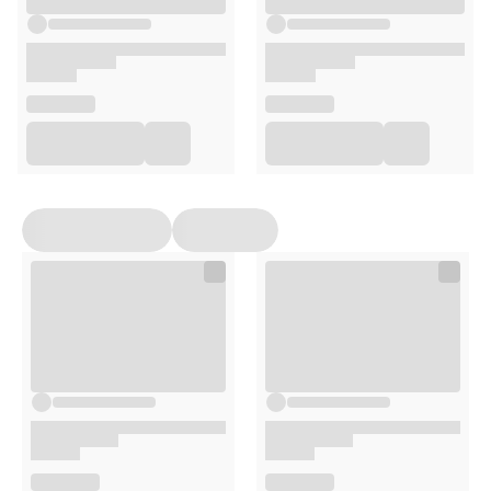
Pozostaw na włosach
2–3 godziny
, w zależności od
pożądanego efektu.
Dokładnie spłucz
ciepłą wodą
, bez użycia szamponu.
Opakowanie
150 g