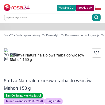
Wysyłka 0 zł
Krótkie daty
Kategorie
Rosa24 - Portal sprzedażowy
Kosmetyki
Do włosów
Koloryzacja
Chemia gospodarcza
Dla zwierząt
Dom i ogród
Sattva Naturalna ziołowa farba do włosów
Zdrowie
Mahoń 150 g
Kobieta w ciąży i mama
Zamów teraz, wysyłka jutro!
Termin ważności: 31.07.2028
Długa data