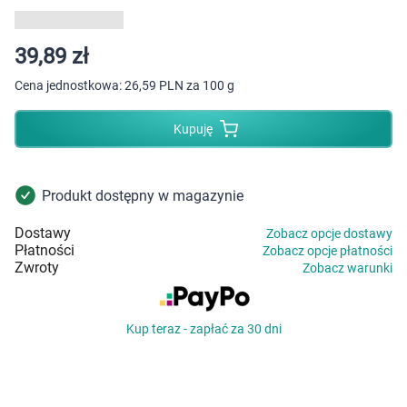
Dziecko
Higiena
39,89 zł
Cena jednostkowa:
26,59 PLN za 100 g
Kosmetyki
Kupuję
Mężczyzna
Zdrowy styl życia
Produkt dostępny w magazynie
Dostawy
Zobacz opcje dostawy
Zabawki
Płatności
Zobacz opcje płatności
Zwroty
Zobacz warunki
Sprzęt medyczny
Kup teraz - zapłać za 30 dni
Motoryzacja
Grupy produktowe