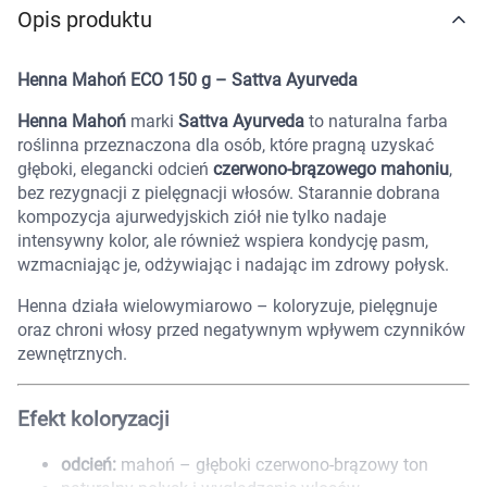
Opis produktu
Marki
Henna Mahoń ECO 150 g – Sattva Ayurveda
Henna Mahoń
marki
Sattva Ayurveda
to naturalna farba
roślinna przeznaczona dla osób, które pragną uzyskać
głęboki, elegancki odcień
czerwono-brązowego mahoniu
,
bez rezygnacji z pielęgnacji włosów. Starannie dobrana
kompozycja ajurwedyjskich ziół nie tylko nadaje
intensywny kolor, ale również wspiera kondycję pasm,
wzmacniając je, odżywiając i nadając im zdrowy połysk.
Henna działa wielowymiarowo – koloryzuje, pielęgnuje
oraz chroni włosy przed negatywnym wpływem czynników
zewnętrznych.
Efekt koloryzacji
Korzystamy z plików cookies w celu
odcień:
mahoń – głęboki czerwono-brązowy ton
dostosowania zawartości serwisu do Twoich