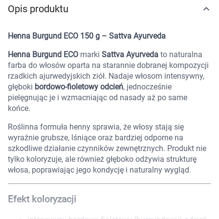
Opis produktu
Marki
Henna Burgund ECO 150 g – Sattva Ayurveda
Henna Burgund ECO
marki
Sattva Ayurveda
to naturalna
farba do włosów oparta na starannie dobranej kompozycji
rzadkich ajurwedyjskich ziół. Nadaje włosom intensywny,
głęboki
bordowo-fioletowy odcień
, jednocześnie
pielęgnując je i wzmacniając od nasady aż po same
końce.
Roślinna formuła henny sprawia, że włosy stają się
wyraźnie grubsze, lśniące oraz bardziej odporne na
szkodliwe działanie czynników zewnętrznych. Produkt nie
tylko koloryzuje, ale również głęboko odżywia strukturę
włosa, poprawiając jego kondycję i naturalny wygląd.
Efekt koloryzacji
Korzystamy z plików cookies w celu
dostosowania zawartości serwisu do Twoich