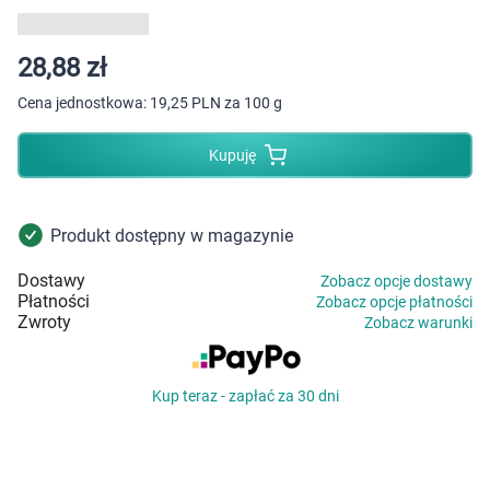
Dziecko
Higiena
28,88 zł
Cena jednostkowa:
19,25 PLN za 100 g
Kosmetyki
Kupuję
Mężczyzna
Zdrowy styl życia
Produkt dostępny w magazynie
Dostawy
Zobacz opcje dostawy
Zabawki
Płatności
Zobacz opcje płatności
Zwroty
Zobacz warunki
Sprzęt medyczny
Kup teraz - zapłać za 30 dni
Motoryzacja
Grupy produktowe