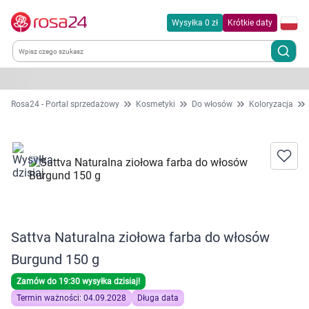
Wysyłka 0 zł
Krótkie daty
Kategorie
Rosa24 - Portal sprzedażowy
Kosmetyki
Do włosów
Koloryzacja
Chemia gospodarcza
Dla zwierząt
Dom i ogród
Sattva Naturalna ziołowa farba do włosów
Zdrowie
Burgund 150 g
Kobieta w ciąży i mama
Zamów do 19:30 wysyłka dzisiaj!
Termin ważności: 04.09.2028
Długa data