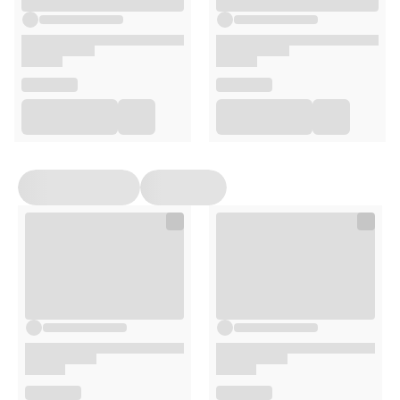
W przypadku chęci pokrycia siwych włosów u brunetek
warto rozważyć dwuetapowe hennowanie dla
optymalnego efektu koloryzacji ziołowej.
Opakowanie
150g