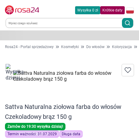
Wysyłka 0 zł
Krótkie daty
Kategorie
Rosa24 - Portal sprzedażowy
Kosmetyki
Do włosów
Koloryzacja
Chemia gospodarcza
Dla zwierząt
Dom i ogród
Sattva Naturalna ziołowa farba do włosów
Zdrowie
Czekoladowy brąz 150 g
Kobieta w ciąży i mama
Zamów do 19:30 wysyłka dzisiaj!
Termin ważności: 31.07.2029
Długa data