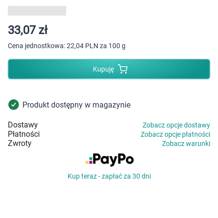
Dziecko
Higiena
33,07 zł
Cena jednostkowa:
22,04 PLN za 100 g
Kosmetyki
Kupuję
Mężczyzna
Zdrowy styl życia
Produkt dostępny w magazynie
Dostawy
Zobacz opcje dostawy
Zabawki
Płatności
Zobacz opcje płatności
Zwroty
Zobacz warunki
Sprzęt medyczny
Kup teraz - zapłać za 30 dni
Motoryzacja
Grupy produktowe