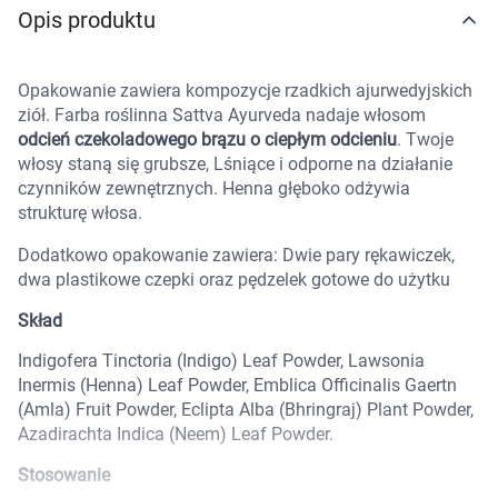
Opis produktu
Marki
Opakowanie zawiera kompozycje rzadkich ajurwedyjskich
ziół. Farba roślinna Sattva Ayurveda nadaje włosom
odcień czekoladowego brązu o ciepłym odcieniu
. Twoje
włosy staną się grubsze, Lśniące i odporne na działanie
czynników zewnętrznych. Henna głęboko odżywia
strukturę włosa.
Dodatkowo opakowanie zawiera: Dwie pary rękawiczek,
dwa plastikowe czepki oraz pędzelek gotowe do użytku
Skład
Indigofera Tinctoria (Indigo) Leaf Powder, Lawsonia
Inermis (Henna) Leaf Powder, Emblica Officinalis Gaertn
(Amla) Fruit Powder, Eclipta Alba (Bhringraj) Plant Powder,
Azadirachta Indica (Neem) Leaf Powder.
Korzystamy z plików cookies w celu
Stosowanie
dostosowania zawartości serwisu do Twoich