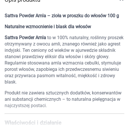
Marki
Sattva Powder Amla – zioła w proszku do włosów 100 g
Naturalne wzmocnienie i blask dla włosów
Sattva Powder Amla
to w 100% naturalny, roślinny proszek
otrzymywany z owocu amli, znanego również jako agrest
indyjski. Ten ceniony od wieków w ajurwedzie składnik
stanowi prawdziwy eliksir dla włosów i skóry głowy.
Regularnie stosowana amla wzmacnia cebulki, stymuluje
porost włosów, zapobiega ich przedwczesnemu siwieniu
oraz przywraca pasmom witalność, miękkość i zdrowy
blask.
Produkt nie zawiera sztucznych dodatków, konserwantów
ani substancji chemicznych – to naturalna pielęgnacja w
najczystszej postaci.
Korzystamy z plików cookies w celu
Właściwości i działanie
dostosowania zawartości serwisu do Twoich