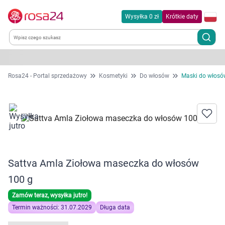
Wysyłka 0 zł
Krótkie daty
Kategorie
Rosa24 - Portal sprzedażowy
Kosmetyki
Do włosów
Maski do włosó
Chemia gospodarcza
Dla zwierząt
Dom i ogród
Sattva Amla Ziołowa maseczka do włosów
Zdrowie
100 g
Zamów teraz, wysyłka jutro!
Kobieta w ciąży i mama
Termin ważności: 31.07.2029
Długa data