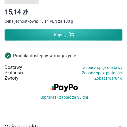
Dziecko
15,14 zł
Higiena
Cena jednostkowa:
15,14 PLN za 100 g
Kosmetyki
Kupuję
Mężczyzna
Produkt dostępny w magazynie
Zdrowy styl życia
Dostawy
Zobacz opcje dostawy
Płatności
Zobacz opcje płatności
Zabawki
Zwroty
Zobacz warunki
Sprzęt medyczny
Kup teraz - zapłać za 30 dni
Motoryzacja
Grupy produktowe
Opis produktu