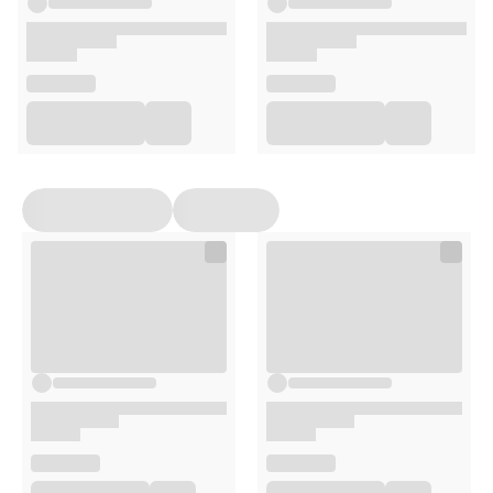
Wsyp ok.
2–3 łyżki proszku
do szklanego lub
ceramicznego naczynia.
Zalej ciepłą (nie wrzącą) wodą i dokładnie wymieszaj
do uzyskania gęstej pasty.
Nałóż na oczyszczoną, lekko wilgotną skórę głowy,
delikatnie wmasowując.
Pozostaw na
15–20 minut
.
Dokładnie spłucz ciepłą wodą.
Opakowanie
100 g