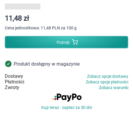
Dziecko
Higiena
11,48 zł
Cena jednostkowa:
11,48 PLN za 100 g
Kosmetyki
Kupuję
Mężczyzna
Zdrowy styl życia
Produkt dostępny w magazynie
Dostawy
Zobacz opcje dostawy
Zabawki
Płatności
Zobacz opcje płatności
Zwroty
Zobacz warunki
Sprzęt medyczny
Kup teraz - zapłać za 30 dni
Motoryzacja
Grupy produktowe