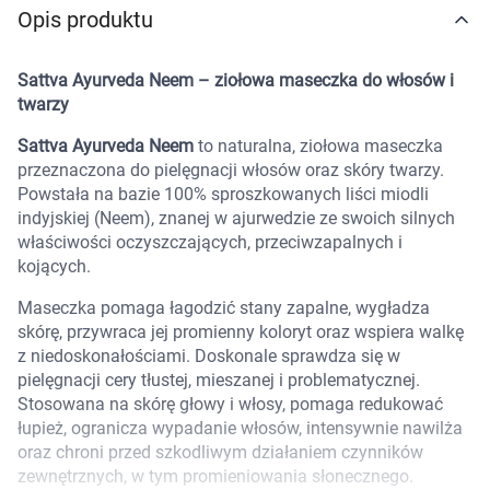
Opis produktu
Marki
Sattva Ayurveda Neem – ziołowa maseczka do włosów i
twarzy
Sattva Ayurveda Neem
to naturalna, ziołowa maseczka
przeznaczona do pielęgnacji włosów oraz skóry twarzy.
Powstała na bazie 100% sproszkowanych liści miodli
indyjskiej (Neem), znanej w ajurwedzie ze swoich silnych
właściwości oczyszczających, przeciwzapalnych i
kojących.
Maseczka pomaga łagodzić stany zapalne, wygładza
skórę, przywraca jej promienny koloryt oraz wspiera walkę
z niedoskonałościami. Doskonale sprawdza się w
pielęgnacji cery tłustej, mieszanej i problematycznej.
Stosowana na skórę głowy i włosy, pomaga redukować
łupież, ogranicza wypadanie włosów, intensywnie nawilża
oraz chroni przed szkodliwym działaniem czynników
Korzystamy z plików cookies w celu
zewnętrznych, w tym promieniowania słonecznego.
dostosowania zawartości serwisu do Twoich