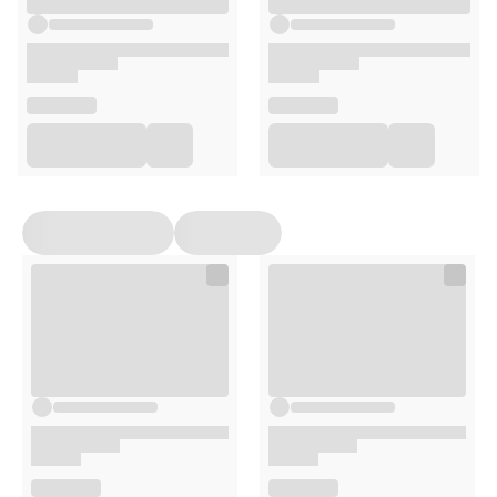
do uzyskania konsystencji pasty. Nałóż na umyte, lekko
wilgotne włosy, delikatnie wmasowując w skórę głowy.
Pozostaw na
15–20 minut
, następnie dokładnie spłucz
ciepłą wodą.
Do twarzy:
Wymieszaj niewielką ilość proszku Neem z ciepłą wodą.
Nałóż na skórę twarzy, szczególnie na obszary dotknięte
trądzikiem lub niedoskonałościami. Pozostaw do
wyschnięcia, po czym dokładnie zmyj wodą.
Opakowanie
100 g