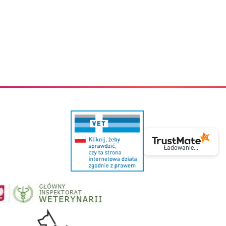
eczki do zębów dla dzieci
Kremy do twarzy
cięce
Kremy przeciwzmarszczkowe
i
Kremy na noc
ory i akcesoria
Cera mieszana tłusta trądzikowa
i i akcesoria
Cera sucha
Smoczki uspokajające dla dzieci i niemowlaków
Cera naczynkowa
Akcesoria do smoczków
Cera wrażliwa i atopowa
 i tekstylia dla dzieci
Na dzień
Otulacze
Na dzień i na noc
Prześcieradła, podkłady
Mgiełki do twarzy
ria do kąpieli
Olejki do twarzy
i
Paski i plastry oczyszczające
nie dzieci
Preparaty punktowe
Szczoteczki i akcesoria do mycia butelek dla dzieci i niemow
Serum do twarzy
Termosy dla dzieci i niemowląt
Wody termalne
Ładowanie...
Śniadaniowki dla dzieci i niemowląt
Korean Beauty
Sterylizatory do butelek dla dzieci i niemowląt
Do rzęs i brwi
Butelki dla dzieci
Kosmetyki do makijażu oczu
Akcesoria do butelek i kubków
Tusze do rzęs
Kubki dla dzieci
Kredki do oczu
Podgrzewacze
Eyelinery
Przechowywanie mleka
Cienie do powiek
Śliniaki
Artykuły kosmetyczne