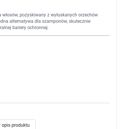
 dla psa i kota
Leki na chrypkę
Witaminy i minerały
Witaminy
ia włosów, pozyskiwany z wyłuskanych orzechów
Leki i suplementy z witaminą A
Witami
odna alternatywa dla szamponów, skutecznie
Leki i suplementy z witaminą A+E
alnej bariery ochronnej.
Witaminy ADEK A + D + E + K
Leki i suplementy z witaminą B1
Leki i suplementy z witaminą B2
Leki i suplementy z witaminą B3
Leki i suplementy z witaminą B6
Leki i suplementy z witaminą B9 kwas
Ak
Leki i suplementy z witaminą B12
Wk
Leki i suplementy z witaminą B comp
Układ
Ni
Leki i suplementy z witaminą C
Leki i suplementy z witaminą D
Leki i suplementy z witaminą E
Leki i suplementy z witaminą K
Leki i suplementy z witaminami K+D
Biotyna
Pozostałe witaminy
Katar
Ma
Leki i suplementy z witaminą B5
Minerały w tabletkach i płynie
Tabletki i preparaty z chromem
orzystamy z plików cookies w celu dostosowania zawartości
 opis produktu