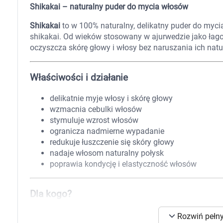
Zabawki
Shikakai – naturalny puder do mycia włosów
Zwierzęta gospodarskie
Akwarystyka
Shikakai
to w 100% naturalny, delikatny puder do myc
shikakai. Od wieków stosowany w ajurwedzie jako łag
oczyszcza skórę głowy i włosy bez naruszania ich natur
Właściwości i działanie
delikatnie myje włosy i skórę głowy
wzmacnia cebulki włosów
stymuluje wzrost włosów
ogranicza nadmierne wypadanie
redukuje łuszczenie się skóry głowy
nadaje włosom naturalny połysk
poprawia kondycję i elastyczność włosów
Dla kogo?
K
Shikakai polecany jest szczególnie:
Rozwiń pełny