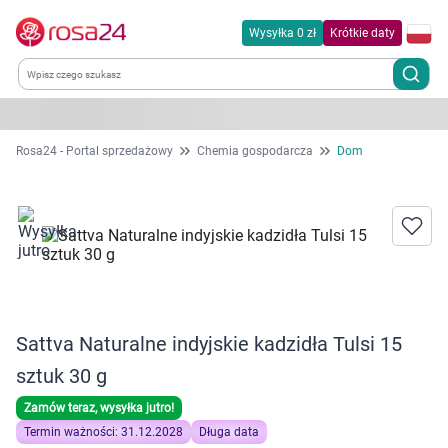
Wysyłka 0 zł
Krótkie daty
Kategorie
Rosa24 - Portal sprzedażowy
Chemia gospodarcza
Dom
Chemia gospodarcza
Dla zwierząt
Dom i ogród
Sattva Naturalne indyjskie kadzidła Tulsi 15
Zdrowie
sztuk 30 g
Kobieta w ciąży i mama
Zamów teraz, wysyłka jutro!
Termin ważności: 31.12.2028
Długa data