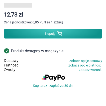
Dziecko
Higiena
12,78 zł
Cena jednostkowa:
0,85 PLN za 1 sztukę
Kosmetyki
Kupuję
Mężczyzna
Zdrowy styl życia
Produkt dostępny w magazynie
Dostawy
Zobacz opcje dostawy
Zabawki
Płatności
Zobacz opcje płatności
Zwroty
Zobacz warunki
Sprzęt medyczny
Kup teraz - zapłać za 30 dni
Motoryzacja
Grupy produktowe