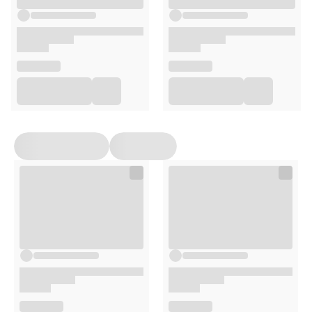
całkowicie wygaszone i bezpiecznie usunięte.
Przechowuj pozostałe patyczki w suchym miejscu do
następnego użycia.
Opakowanie
15 patyczków- 30g