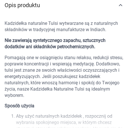
Opis produktu
Marki
Kadzidełka naturalne Tulsi wytwarzane są z naturalnych
składników w tradycyjnej manufakturze w Indiach.
Nie zawierają syntetycznego zapachu, sztucznych
dodatków ani składników petrochemicznych.
Pomagają one w osiągnięciu stanu relaksu, redukcji stresu,
poprawie koncentracji i wspierają medytację. Dodatkowo,
tulsi jest znane ze swoich właściwości oczyszczających i
energetyzujących. Jeśli poszukujesz kadzidełek
naturalnych, które wnoszą harmonię i spokój do Twojego
życia, nasze Kadzidełka Naturalne Tulsi są idealnym
wyborem.
Sposób użycia
Aby użyć naturalnych kadzidełek , rozpocznij od
Korzystamy z plików cookies w celu
wybrania spokojnego miejsca, w którym chcesz
dostosowania zawartości serwisu do Twoich