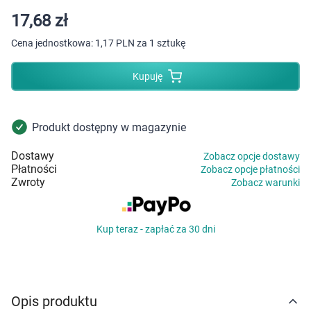
Dziecko
17,68 zł
Higiena
Cena jednostkowa:
1,17 PLN za 1 sztukę
Kosmetyki
Kupuję
Mężczyzna
Produkt dostępny w magazynie
Zdrowy styl życia
Dostawy
Zobacz opcje dostawy
Płatności
Zobacz opcje płatności
Zabawki
Zwroty
Zobacz warunki
Sprzęt medyczny
Kup teraz - zapłać za 30 dni
Motoryzacja
Grupy produktowe
Opis produktu