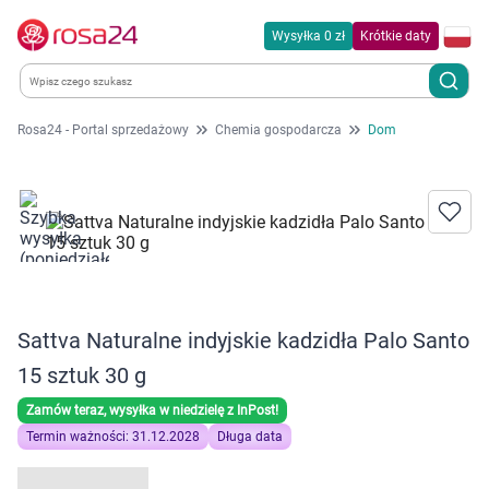
Wysyłka 0 zł
Krótkie daty
Rosa24 - Portal sprzedażowy
Chemia gospodarcza
Dom
Kategorie
Chemia gospodarcza
Dla zwierząt
Dom i ogród
Sattva Naturalne indyjskie kadzidła Palo Santo
15 sztuk 30 g
Zdrowie
Zamów teraz, wysyłka w niedzielę z InPost!
Kobieta w ciąży i mama
Termin ważności: 31.12.2028
Długa data