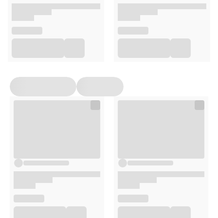
ciężkim dniu. Jeśli używasz kadzidła przed snem,
pozwól jego zapachowi pomóc Ci przygotować
umysł do regenerującego snu.
Po zakończeniu tlenia upewnij się, że resztki są
całkowicie wygaszone i bezpiecznie usunięte.
Przechowuj pozostałe patyczki w suchym miejscu do
następnego użycia.
Opakowanie
15 sztuk