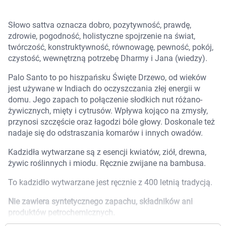
Marki
Słowo sattva oznacza dobro, pozytywność, prawdę,
zdrowie, pogodność, holistyczne spojrzenie na świat,
twórczość, konstruktywność, równowagę, pewność, pokój,
czystość, wewnętrzną potrzebę Dharmy i Jana (wiedzy).
Palo Santo to po hiszpańsku Święte Drzewo, od wieków
jest używane w Indiach do oczyszczania złej energii w
domu. Jego zapach to połączenie słodkich nut różano-
żywicznych, mięty i cytrusów. Wpływa kojąco na zmysły,
przynosi szczęście oraz łagodzi bóle głowy. Doskonale też
nadaje się do odstraszania komarów i innych owadów.
Kadzidła wytwarzane są z esencji kwiatów, ziół, drewna,
żywic roślinnych i miodu. Ręcznie zwijane na bambusa.
To kadzidło wytwarzane jest ręcznie z 400 letnią tradycją.
Nie zawiera syntetycznego zapachu, składników ani
Korzystamy z plików cookies w celu
produktów petrochemicznych.
dostosowania zawartości serwisu do Twoich