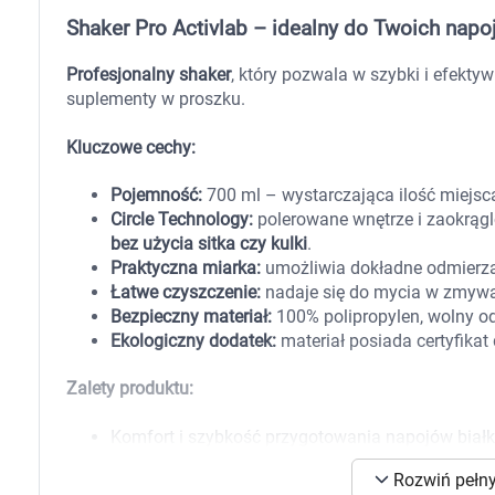
Zabawki
Shaker Pro Activlab – idealny do Twoich nap
Zwierzęta gospodarskie
Akwarystyka
Profesjonalny shaker
, który pozwala w szybki i efekt
suplementy w proszku.
Kluczowe cechy:
Pojemność:
700 ml – wystarczająca ilość miejsc
Circle Technology:
polerowane wnętrze i zaokrąg
bez użycia sitka czy kulki
.
Praktyczna miarka:
umożliwia dokładne odmierza
Łatwe czyszczenie:
nadaje się do mycia w zmywa
Bezpieczny materiał:
100% polipropylen, wolny od
Ekologiczny dodatek:
materiał posiada certyfik
Zalety produktu:
Komfort i szybkość przygotowania napojów biał
Brak konieczności dodatkowych akcesoriów do 
K
Rozwiń pełny
Bezpieczny w kontakcie z żywnością