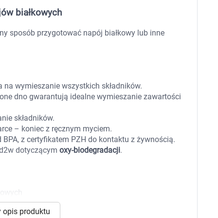
 dla psa i kota
Leki na chrypkę
ojów białkowych
Witaminy i minerały
Witaminy
ywny sposób przygotować napój białkowy lub inne
Leki i suplementy z witaminą A
Witami
Leki i suplementy z witaminą A+E
Witaminy ADEK A + D + E + K
Leki i suplementy z witaminą B1
Leki i suplementy z witaminą B2
Leki i suplementy z witaminą B3
a na wymieszanie wszystkich składników.
Leki i suplementy z witaminą B6
lone dno gwarantują idealne wymieszanie zawartości
Leki i suplementy z witaminą B9 kwas
Ak
Leki i suplementy z witaminą B12
Wk
Leki i suplementy z witaminą B comp
Układ
Ni
nie składników.
Leki i suplementy z witaminą C
rce – koniec z ręcznym myciem.
Leki i suplementy z witaminą D
 BPA, z certyfikatem PZH do kontaktu z żywnością.
Leki i suplementy z witaminą E
at d2w dotyczącym
oxy-biodegradacji
.
Leki i suplementy z witaminą K
Leki i suplementy z witaminami K+D
Biotyna
Pozostałe witaminy
Katar
Ma
Leki i suplementy z witaminą B5
kowych
Minerały w tabletkach i płynie
mieszania
Tabletki i preparaty z chromem
orzystamy z plików cookies w celu dostosowania zawartości
 opis produktu