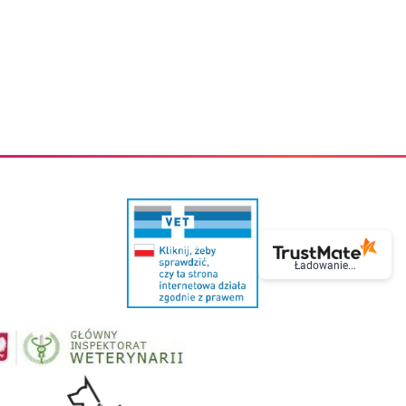
eczki do zębów dla dzieci
Kremy do twarzy
cięce
Kremy przeciwzmarszczkowe
i
Kremy na noc
ory i akcesoria
Cera mieszana tłusta trądzikowa
i i akcesoria
Cera sucha
Smoczki uspokajające dla dzieci i niemowlaków
Cera naczynkowa
Akcesoria do smoczków
Cera wrażliwa i atopowa
 i tekstylia dla dzieci
Na dzień
Otulacze
Na dzień i na noc
Prześcieradła, podkłady
Mgiełki do twarzy
ria do kąpieli
Olejki do twarzy
i
Paski i plastry oczyszczające
nie dzieci
Preparaty punktowe
Szczoteczki i akcesoria do mycia butelek dla dzieci i niemow
Serum do twarzy
Termosy dla dzieci i niemowląt
Wody termalne
Ładowanie...
Śniadaniowki dla dzieci i niemowląt
Korean Beauty
Sterylizatory do butelek dla dzieci i niemowląt
Do rzęs i brwi
Butelki dla dzieci
Kosmetyki do makijażu oczu
Akcesoria do butelek i kubków
Tusze do rzęs
Kubki dla dzieci
Kredki do oczu
Podgrzewacze
Eyelinery
Przechowywanie mleka
Cienie do powiek
Śliniaki
Artykuły kosmetyczne