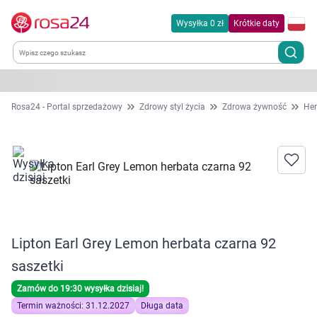
Wysyłka 0 zł
Krótkie daty
Kategorie
Rosa24 - Portal sprzedażowy
Zdrowy styl życia
Zdrowa żywność
Her
Chemia gospodarcza
Dla zwierząt
Dom i ogród
Lipton Earl Grey Lemon herbata czarna 92
Zdrowie
saszetki
Kobieta w ciąży i mama
Zamów do 19:30 wysyłka dzisiaj!
Termin ważności: 31.12.2027
Długa data