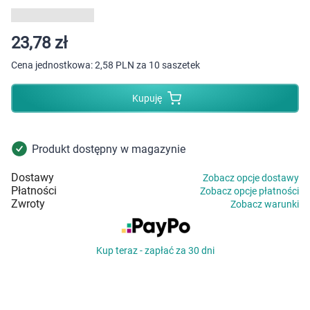
Dziecko
Higiena
23,78 zł
Cena jednostkowa:
2,58 PLN za 10 saszetek
Kosmetyki
Kupuję
Mężczyzna
Zdrowy styl życia
Produkt dostępny w magazynie
Dostawy
Zobacz opcje dostawy
Zabawki
Płatności
Zobacz opcje płatności
Zwroty
Zobacz warunki
Sprzęt medyczny
Kup teraz - zapłać za 30 dni
Motoryzacja
Grupy produktowe