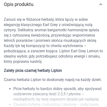
Opis produktu
Marki
Zanurz się w filiżance herbaty, która łączy w sobie
elegancję klasycznego Earl Grey z orzeźwiającą nutą
cytryny. Delikatny aromat bergamotki harmonijnie splata
się z cytrusową świeżością, przywołując wspomnienia
letnich poranków i promieni słońca muskających skórę.
Każdy łyk tej kompozycji to chwila wytchnienia –
pobudzająca, a zarazem kojąca. Lipton Earl Grey Lemon to
idealny wybór, gdy potrzebujesz odrobiny energii i smaku,
który poprawia nastrój.
Zalety picia czarnej herbaty Lipton
Czarna herbata Lipton to doskonały napój na każdy dzień.
Picie herbaty to bardzo dobry sposób, aby spożywać
codziennie zalecaną ilość 2-2,5 l płynów –
niezbędnych, by twój organizm działał jak najlepiej.
Korzystamy z plików cookies w celu
Zawiera kofeinę i naturalną L-teaninę – połączenie,
dostosowania zawartości serwisu do Twoich