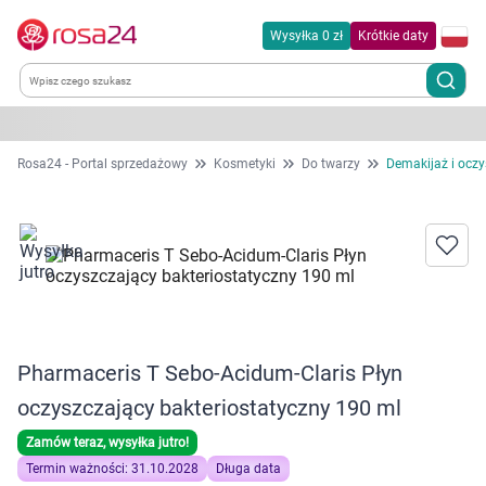
Wysyłka 0 zł
Krótkie daty
Kategorie
Rosa24 - Portal sprzedażowy
Kosmetyki
Do twarzy
Demakijaż i oczy
Chemia gospodarcza
Dla zwierząt
Dom i ogród
Pharmaceris T Sebo-Acidum-Claris Płyn
Zdrowie
oczyszczający bakteriostatyczny 190 ml
Kobieta w ciąży i mama
Zamów teraz, wysyłka jutro!
Termin ważności: 31.10.2028
Długa data