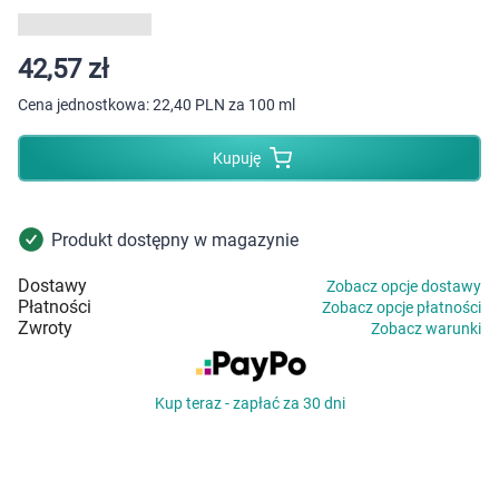
Dziecko
Higiena
42,57 zł
Cena jednostkowa:
22,40 PLN za 100 ml
Kosmetyki
Kupuję
Mężczyzna
Zdrowy styl życia
Produkt dostępny w magazynie
Dostawy
Zobacz opcje dostawy
Zabawki
Płatności
Zobacz opcje płatności
Zwroty
Zobacz warunki
Sprzęt medyczny
Kup teraz - zapłać za 30 dni
Motoryzacja
Grupy produktowe