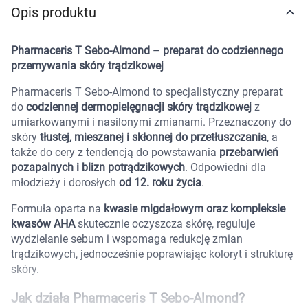
Opis produktu
Marki
Pharmaceris T Sebo-Almond – preparat do codziennego
przemywania skóry trądzikowej
Pharmaceris T Sebo-Almond to specjalistyczny preparat
do
codziennej dermopielęgnacji skóry trądzikowej
z
umiarkowanymi i nasilonymi zmianami. Przeznaczony do
skóry
tłustej, mieszanej i skłonnej do przetłuszczania
, a
także do cery z tendencją do powstawania
przebarwień
pozapalnych i blizn potrądzikowych
. Odpowiedni dla
młodzieży i dorosłych
od 12. roku życia
.
Formuła oparta na
kwasie migdałowym oraz kompleksie
kwasów AHA
skutecznie oczyszcza skórę, reguluje
wydzielanie sebum i wspomaga redukcję zmian
trądzikowych, jednocześnie poprawiając koloryt i strukturę
skóry.
Korzystamy z plików cookies w celu
Jak działa Pharmaceris T Sebo-Almond?
dostosowania zawartości serwisu do Twoich