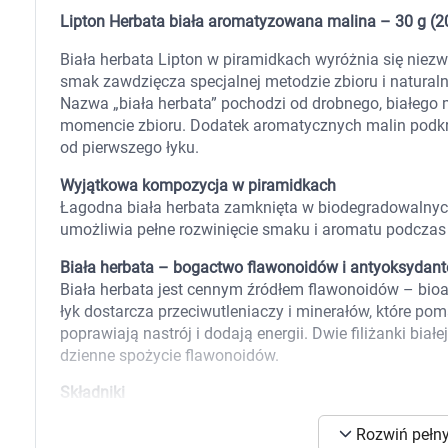
Zabawki
Lipton Herbata biała aromatyzowana malina – 30 g (2
Zwierzęta gospodarskie
Akwarystyka
Biała herbata Lipton w piramidkach wyróżnia się niezw
smak zawdzięcza specjalnej metodzie zbioru i naturalneg
Nazwa „biała herbata” pochodzi od drobnego, białego 
momencie zbioru. Dodatek aromatycznych malin podkre
od pierwszego łyku.
Wyjątkowa kompozycja w piramidkach
Łagodna biała herbata zamknięta w biodegradowalnyc
umożliwia pełne rozwinięcie smaku i aromatu podczas 
Biała herbata – bogactwo flawonoidów i antyoksydan
Biała herbata jest cennym źródłem flawonoidów – bio
łyk dostarcza przeciwutleniaczy i minerałów, które p
poprawiają nastrój i dodają energii. Dwie filiżanki bi
dzienne spożycie flawonoidów.
Składniki
herbata biała¹, aromat, malina (2%)
K
Rozwiń pełny