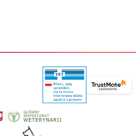
eczki do zębów dla dzieci
Kremy do twarzy
cięce
Kremy przeciwzmarszczkowe
i
Kremy na noc
ory i akcesoria
Cera mieszana tłusta trądzikowa
i i akcesoria
Cera sucha
Smoczki uspokajające dla dzieci i niemowlaków
Cera naczynkowa
Akcesoria do smoczków
Cera wrażliwa i atopowa
 i tekstylia dla dzieci
Na dzień
Otulacze
Na dzień i na noc
Prześcieradła, podkłady
Mgiełki do twarzy
ria do kąpieli
Olejki do twarzy
i
Paski i plastry oczyszczające
nie dzieci
Preparaty punktowe
Szczoteczki i akcesoria do mycia butelek dla dzieci i niemow
Serum do twarzy
Termosy dla dzieci i niemowląt
Wody termalne
Ładowanie...
Śniadaniowki dla dzieci i niemowląt
Korean Beauty
Sterylizatory do butelek dla dzieci i niemowląt
Do rzęs i brwi
Butelki dla dzieci
Kosmetyki do makijażu oczu
Akcesoria do butelek i kubków
Tusze do rzęs
Kubki dla dzieci
Kredki do oczu
Podgrzewacze
Eyelinery
Przechowywanie mleka
Cienie do powiek
Śliniaki
Artykuły kosmetyczne