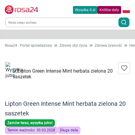
Wysyłka 0 zł
Krótkie daty
Kategorie
Rosa24 - Portal sprzedażowy
Zdrowy styl życia
Zdrowa żywność
Her
Chemia gospodarcza
Dla zwierząt
Dom i ogród
Lipton Green Intense Mint herbata zielona 20
Zdrowie
saszetek
Kobieta w ciąży i mama
Zamów teraz, wysyłka jutro!
Termin ważności: 30.03.2028
Długa data