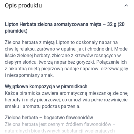
Opis produktu
Marki
Lipton Herbata zielona aromatyzowana mięta – 32 g (20
piramidek)
Zielona herbata z miętą Lipton to doskonały napar na
chwilę relaksu, zarówno w upalne, jak i chłodne dni. Młode
liście zielonej herbaty, zbierane z krzewów rosnących w
ciepłym słońcu, tworzą napar bez goryczki. Połączenie ich
z pikantną miętą pieprzową nadaje naparowi orzeźwiający
i niezapomniany smak.
Wyjątkowa kompozycja w piramidkach
Każda piramidka zawiera aromatyczną mieszankę zielonej
herbaty i mięty pieprzowej, co umożliwia pełne rozwinięcie
smaku i aromatu podczas parzenia.
Zielona herbata – bogactwo flawonoidów
Zielona herbata jest cennym źródłem flawonoidów –
Korzystamy z plików cookies w celu
naturalnych bioaktywnych substancji wspierających
dostosowania zawartości serwisu do Twoich