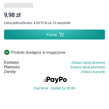
Dziecko
Higiena
9,98 zł
Cena jednostkowa:
4,99 PLN za 10 saszetek
Kosmetyki
Kupuję
Mężczyzna
Zdrowy styl życia
Produkt dostępny w magazynie
Dostawy
Zobacz opcje dostawy
Zabawki
Płatności
Zobacz opcje płatności
Zwroty
Zobacz warunki
Sprzęt medyczny
Kup teraz - zapłać za 30 dni
Motoryzacja
Grupy produktowe