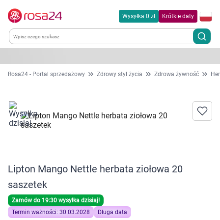
Wysyłka 0 zł
Krótkie daty
Kategorie
Rosa24 - Portal sprzedażowy
Zdrowy styl życia
Zdrowa żywność
Her
Chemia gospodarcza
Dla zwierząt
Dom i ogród
Lipton Mango Nettle herbata ziołowa 20
Zdrowie
saszetek
Kobieta w ciąży i mama
Zamów do 19:30 wysyłka dzisiaj!
Termin ważności: 30.03.2028
Długa data