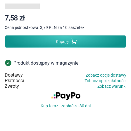
Dziecko
Higiena
7,58 zł
Cena jednostkowa:
3,79 PLN za 10 saszetek
Kosmetyki
Kupuję
Mężczyzna
Zdrowy styl życia
Produkt dostępny w magazynie
Dostawy
Zobacz opcje dostawy
Zabawki
Płatności
Zobacz opcje płatności
Zwroty
Zobacz warunki
Sprzęt medyczny
Kup teraz - zapłać za 30 dni
Motoryzacja
Grupy produktowe