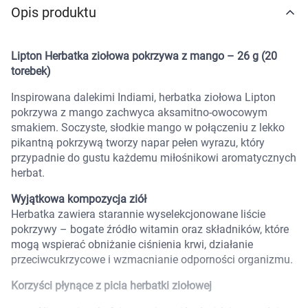
Opis produktu
Marki
Lipton Herbatka ziołowa pokrzywa z mango – 26 g (20
torebek)
Inspirowana dalekimi Indiami, herbatka ziołowa Lipton
pokrzywa z mango zachwyca aksamitno-owocowym
smakiem. Soczyste, słodkie mango w połączeniu z lekko
pikantną pokrzywą tworzy napar pełen wyrazu, który
przypadnie do gustu każdemu miłośnikowi aromatycznych
herbat.
Wyjątkowa kompozycja ziół
Herbatka zawiera starannie wyselekcjonowane liście
pokrzywy – bogate źródło witamin oraz składników, które
mogą wspierać obniżanie ciśnienia krwi, działanie
przeciwcukrzycowe i wzmacnianie odporności organizmu.
Korzyści płynące z picia herbatki ziołowej
Korzystamy z plików cookies w celu
dostosowania zawartości serwisu do Twoich