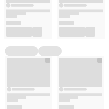
Zaparzaj jedną torebkę w 200 ml wrzątku przez 4–5 minut,
aby cieszyć się pełnym aromatem naparu.
Opakowanie
20 saszetek