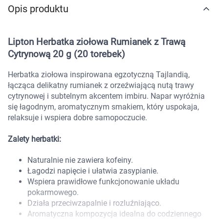
Opis produktu
Marki
Lipton Herbatka ziołowa Rumianek z Trawą
Cytrynową 20 g (20 torebek)
Herbatka ziołowa inspirowana egzotyczną Tajlandią,
łącząca delikatny rumianek z orzeźwiającą nutą trawy
cytrynowej i subtelnym akcentem imbiru. Napar wyróżnia
się łagodnym, aromatycznym smakiem, który uspokaja,
relaksuje i wspiera dobre samopoczucie.
Zalety herbatki:
Naturalnie nie zawiera kofeiny.
Łagodzi napięcie i ułatwia zasypianie.
Wspiera prawidłowe funkcjonowanie układu
pokarmowego.
Działa przeciwzapalnie i rozluźniająco.
Korzystamy z plików cookies w celu
Aromatyczna kompozycja idealna do codziennego
dostosowania zawartości serwisu do Twoich