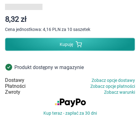
Dziecko
Higiena
8,32 zł
Cena jednostkowa:
4,16 PLN za 10 saszetek
Kosmetyki
Kupuję
Mężczyzna
Zdrowy styl życia
Produkt dostępny w magazynie
Dostawy
Zobacz opcje dostawy
Zabawki
Płatności
Zobacz opcje płatności
Zwroty
Zobacz warunki
Sprzęt medyczny
Kup teraz - zapłać za 30 dni
Motoryzacja
Grupy produktowe