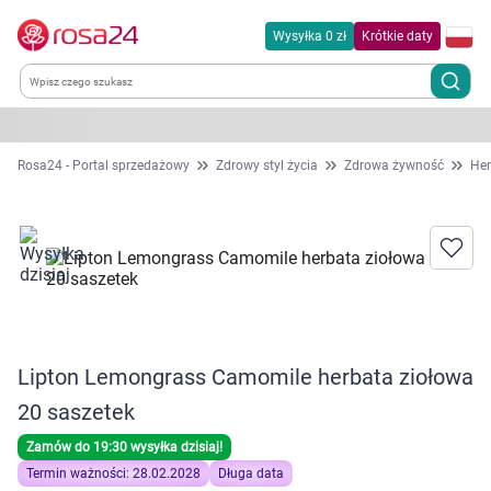
Wysyłka 0 zł
Krótkie daty
Kategorie
Rosa24 - Portal sprzedażowy
Zdrowy styl życia
Zdrowa żywność
Her
Chemia gospodarcza
Dla zwierząt
Dom i ogród
Lipton Lemongrass Camomile herbata ziołowa
Zdrowie
20 saszetek
Kobieta w ciąży i mama
Zamów do 19:30 wysyłka dzisiaj!
Termin ważności: 28.02.2028
Długa data