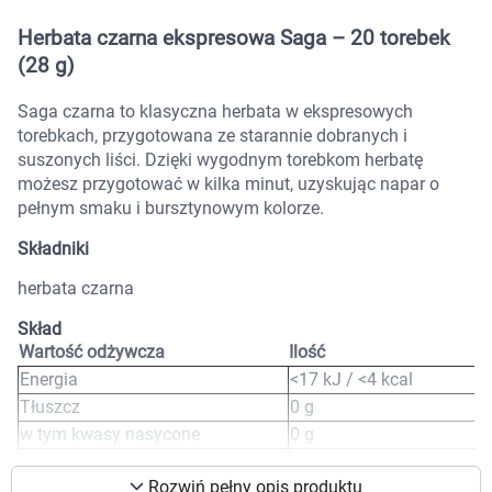
Marki
Herbata czarna ekspresowa Saga – 20 torebek
(28 g)
Saga czarna to klasyczna herbata w ekspresowych
torebkach, przygotowana ze starannie dobranych i
suszonych liści. Dzięki wygodnym torebkom herbatę
możesz przygotować w kilka minut, uzyskując napar o
pełnym smaku i bursztynowym kolorze.
Składniki
herbata czarna
Skład
Wartość odżywcza
Ilość
Energia
<17 kJ / <4 kcal
Tłuszcz
0 g
Korzystamy z plików cookies w celu
w tym kwasy nasycone
0 g
dostosowania zawartości serwisu do Twoich
Węglowodany
0 g
preferencji. Więcej informacji znajdziesz w
Rozwiń pełny opis produktu
w tym cukry
0 g