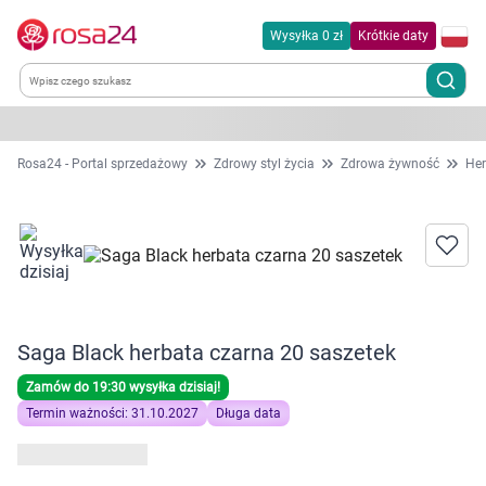
Wysyłka 0 zł
Krótkie daty
Kategorie
Rosa24 - Portal sprzedażowy
Zdrowy styl życia
Zdrowa żywność
Her
Chemia gospodarcza
Dla zwierząt
Dom i ogród
Saga Black herbata czarna 20 saszetek
Zdrowie
Zamów do 19:30 wysyłka dzisiaj!
Termin ważności: 31.10.2027
Długa data
Kobieta w ciąży i mama