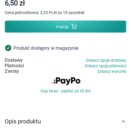
Dziecko
6,50 zł
Cena jednostkowa:
3,25 PLN za 10 saszetek
Higiena
Kupuję
Kosmetyki
Mężczyzna
Produkt dostępny w magazynie
Dostawy
Zobacz opcje dostawy
Zdrowy styl życia
Płatności
Zobacz opcje płatności
Zwroty
Zobacz warunki
Zabawki
Kup teraz - zapłać za 30 dni
Sprzęt medyczny
Motoryzacja
Opis produktu
Grupy produktowe