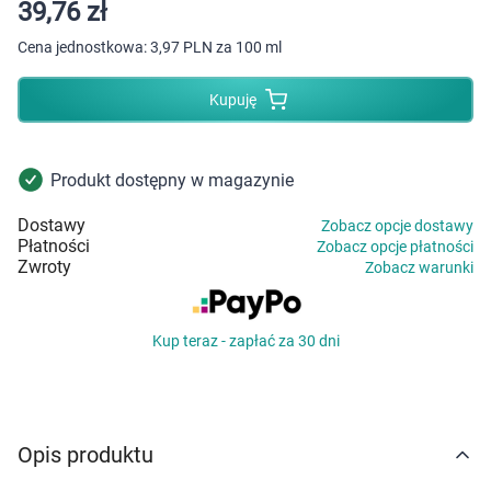
Dziecko
39,76 zł
Cena jednostkowa:
3,97 PLN za 100 ml
Higiena
Kupuję
Kosmetyki
Mężczyzna
Produkt dostępny w magazynie
Dostawy
Zobacz opcje dostawy
Zdrowy styl życia
Płatności
Zobacz opcje płatności
Zwroty
Zobacz warunki
Zabawki
Kup teraz - zapłać za 30 dni
Sprzęt medyczny
Motoryzacja
Opis produktu
Grupy produktowe