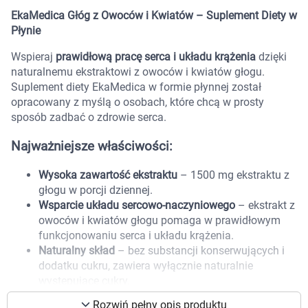
Marki
EkaMedica Głóg z Owoców i Kwiatów – Suplement Diety w
Płynie
Wspieraj
prawidłową pracę serca i układu krążenia
dzięki
naturalnemu ekstraktowi z owoców i kwiatów głogu.
Suplement diety EkaMedica w formie płynnej został
opracowany z myślą o osobach, które chcą w prosty
sposób zadbać o zdrowie serca.
Najważniejsze właściwości:
Wysoka zawartość ekstraktu
– 1500 mg ekstraktu z
głogu w porcji dziennej.
Wsparcie układu sercowo-naczyniowego
– ekstrakt z
owoców i kwiatów głogu pomaga w prawidłowym
funkcjonowaniu serca i układu krążenia.
Naturalny skład
– bez substancji konserwujących i
dodatku cukru, zawiera wyłącznie naturalnie
Korzystamy z plików cookies w celu
występujące cukry.
dostosowania zawartości serwisu do Twoich
Odpowiedni dla wegan i wegetarian
.
preferencji. Więcej informacji znajdziesz w
Rozwiń pełny opis produktu