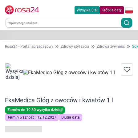
Wysyłka 0 zł
Krótkie daty
Kategorie
Rosa24 - Portal sprzedażowy
Zdrowy styl życia
Zdrowa żywność
Sok
Chemia gospodarcza
Dla zwierząt
Dom i ogród
EkaMedica Głóg z owoców i kwiatów 1 l
Zdrowie
Zamów do 19:30 wysyłka dzisiaj!
Termin ważności: 12.12.2027
Długa data
Kobieta w ciąży i mama