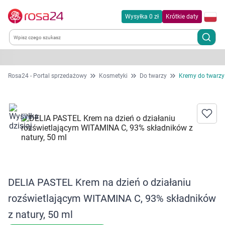
Wysyłka 0 zł
Krótkie daty
Kategorie
Rosa24 - Portal sprzedażowy
Kosmetyki
Do twarzy
Kremy do twarzy
Chemia gospodarcza
Dla zwierząt
Dom i ogród
Zdrowie
DELIA PASTEL Krem na dzień o działaniu
rozświetlającym WITAMINA C, 93% składników
Kobieta w ciąży i mama
z natury, 50 ml