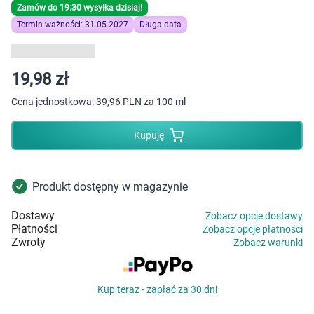
Dziecko
Zamów do 19:30 wysyłka dzisiaj!
Termin ważności: 31.05.2027
Długa data
Higiena
Kosmetyki
19,98 zł
Cena jednostkowa:
39,96 PLN za 100 ml
Mężczyzna
Kupuję
Zdrowy styl życia
Zabawki
Produkt dostępny w magazynie
Dostawy
Zobacz opcje dostawy
Sprzęt medyczny
Płatności
Zobacz opcje płatności
Zwroty
Zobacz warunki
Motoryzacja
Kup teraz - zapłać za 30 dni
Grupy produktowe