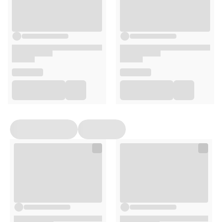
Sodium Hydroxide, Parfum (Fragrance), Limonene,
Hexamethylindanopyran, Linalool, Tetramethyl
Acetyloctahydronaphthalenes, Linalyl Acetate, Hexyl
Cinnamal, Geraniol, Citral, Geranyl Acetate.
*Składniki pochodzenia naturalnego
Opakowanie
50ml