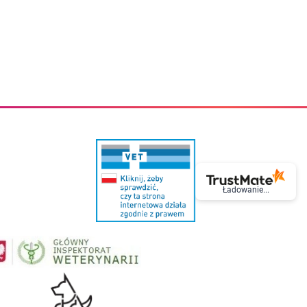
eczki do zębów dla dzieci
Kremy do twarzy
cięce
Kremy przeciwzmarszczkowe
i
Kremy na noc
ory i akcesoria
Cera mieszana tłusta trądzikowa
i i akcesoria
Cera sucha
Smoczki uspokajające dla dzieci i niemowlaków
Cera naczynkowa
Akcesoria do smoczków
Cera wrażliwa i atopowa
 i tekstylia dla dzieci
Na dzień
Otulacze
Na dzień i na noc
Prześcieradła, podkłady
Mgiełki do twarzy
ria do kąpieli
Olejki do twarzy
i
Paski i plastry oczyszczające
nie dzieci
Preparaty punktowe
Szczoteczki i akcesoria do mycia butelek dla dzieci i niemow
Serum do twarzy
Ładowanie...
Termosy dla dzieci i niemowląt
Wody termalne
Śniadaniowki dla dzieci i niemowląt
Korean Beauty
Sterylizatory do butelek dla dzieci i niemowląt
Do rzęs i brwi
Butelki dla dzieci
Kosmetyki do makijażu oczu
Akcesoria do butelek i kubków
Tusze do rzęs
Kubki dla dzieci
Kredki do oczu
Podgrzewacze
Eyelinery
Przechowywanie mleka
Cienie do powiek
Śliniaki
Artykuły kosmetyczne