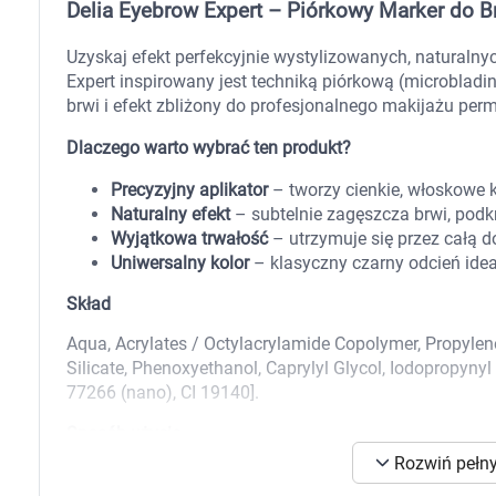
Delia Eyebrow Expert – Piórkowy Marker do Br
Zabawki
Zwierzęta gospodarskie
Akwarystyka
Uzyskaj efekt perfekcyjnie wystylizowanych, natural
Expert inspirowany jest techniką piórkową (microblad
brwi i efekt zbliżony do profesjonalnego makijażu pe
Dlaczego warto wybrać ten produkt?
Precyzyjny aplikator
– tworzy cienkie, włoskowe kr
Naturalny efekt
– subtelnie zagęszcza brwi, podkre
Wyjątkowa trwałość
– utrzymuje się przez całą do
Uniwersalny kolor
– klasyczny czarny odcień ide
Skład
Aqua, Acrylates / Octylacrylamide Copolymer, Propyl
Silicate, Phenoxyethanol, Caprylyl Glycol, Iodopropynyl
77266 (nano), CI 19140].
Sposób użycia
Rozwiń pełny
K
Obrysuj kontur brwi, aby określić kształt.
s