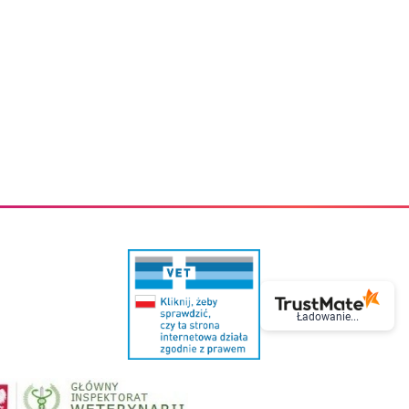
eczki do zębów dla dzieci
Kremy do twarzy
cięce
Kremy przeciwzmarszczkowe
i
Kremy na noc
ory i akcesoria
Cera mieszana tłusta trądzikowa
i i akcesoria
Cera sucha
Smoczki uspokajające dla dzieci i niemowlaków
Cera naczynkowa
Akcesoria do smoczków
Cera wrażliwa i atopowa
 i tekstylia dla dzieci
Na dzień
Otulacze
Na dzień i na noc
Prześcieradła, podkłady
Mgiełki do twarzy
ria do kąpieli
Olejki do twarzy
i
Paski i plastry oczyszczające
nie dzieci
Preparaty punktowe
Szczoteczki i akcesoria do mycia butelek dla dzieci i niemow
Serum do twarzy
Termosy dla dzieci i niemowląt
Wody termalne
Śniadaniowki dla dzieci i niemowląt
Korean Beauty
Sterylizatory do butelek dla dzieci i niemowląt
Do rzęs i brwi
Butelki dla dzieci
Kosmetyki do makijażu oczu
Ładowanie...
Akcesoria do butelek i kubków
Tusze do rzęs
Kubki dla dzieci
Kredki do oczu
Podgrzewacze
Eyelinery
Przechowywanie mleka
Cienie do powiek
Śliniaki
Artykuły kosmetyczne