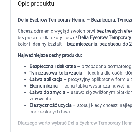
Opis produktu
Zabawki
Zwierzęta gospodarskie
Akwarystyka
Delia Eyebrow Temporary Henna – Bezpieczna, Tymcz
Chcesz odmienić wygląd swoich brwi
bez trwałych efe
bezpiecznie dla skóry i oczu!
Delia Eyebrow Temporary
kolor i idealny kształt –
bez mieszania, bez stresu, do 2
Najważniejsze cechy produktu:
Bezpieczna i delikatna
– przebadana dermatologic
Tymczasowa koloryzacja
– idealna dla osób, któ
Łatwa aplikacja
– precyzyjny aplikator w formie 
Ekonomiczna
– jedna tubka wystarcza nawet na 2
Łatwa do zmycia
– usuwa się zwilżonym płatkie
zmywania.
Elastyczność użycia
– stosuj kiedy chcesz, najlep
podkreślonych brwi.
Dlaczego warto wybrać Delia Eyebrow Temporary Hen