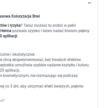
 dla psa i kota
Leki na chrypkę
Witaminy i minerały
Witaminy
asowa Koloryzacja Brwi
Leki i suplementy z witaminą A
Witami
Leki i suplementy z witaminą A+E
któw i ryzyka
? Teraz możesz to zrobić w pełni
Witaminy ADEK A + D + E + K
Leki i suplementy z witaminą B1
 Henna
pozwala szybko i łatwo nadać brwiom piękny
Leki i suplementy z witaminą B2
0 aplikacji
.
Leki i suplementy z witaminą B3
Leki i suplementy z witaminą B6
Leki i suplementy z witaminą B9 kwas
Ak
Leki i suplementy z witaminą B12
Wk
znie i okulistycznie.
Leki i suplementy z witaminą B comp
Układ
Ni
re chcą eksperymentować, bez trwałych efektów.
Leki i suplementy z witaminą C
pędzelka umożliwia szybkie nadanie kształtu i koloru.
Leki i suplementy z witaminą D
0 aplikacji.
Leki i suplementy z witaminą E
m kosmetycznym, nie rozmazując się podczas
Leki i suplementy z witaminą K
Leki i suplementy z witaminami K+D
Biotyna
iej co 3 dni, aby utrzymać efekt świeżych, pięknie
Pozostałe witaminy
Katar
Ma
Leki i suplementy z witaminą B5
Minerały w tabletkach i płynie
na?
Tabletki i preparaty z chromem