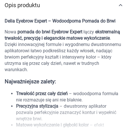
Opis produktu
Marki
Delia Eyebrow Expert – Wodoodporna Pomada do Brwi
Nowa
pomada do brwi Eyebrow Expert
łączy
ekstremalną
trwałość, precyzję i eleganckie matowe wykończenie
.
Dzięki innowacyjnej formule i wygodnemu dwustronnemu
aplikatorowi łatwo podkreślisz każdy włosek, nadając
brwiom perfekcyjny kształt i intensywny kolor – który
utrzyma się przez cały dzień, nawet w trudnych
warunkach.
Najważniejsze zalety:
Trwałość przez cały dzień
– wodoodporna formuła
nie rozmazuje się ani nie blaknie.
Precyzyjna stylizacja
– dwustronny aplikator
pozwala perfekcyjnie zaznaczyć kontur i wypełnić
wnętrze brwi.
Korzystamy z plików cookies w celu
Matowe wykończenie i głęboki kolor
– efekt
dostosowania zawartości serwisu do Twoich