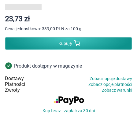
Dziecko
Higiena
23,73 zł
Cena jednostkowa:
339,00 PLN za 100 g
Kosmetyki
Kupuję
Mężczyzna
Zdrowy styl życia
Produkt dostępny w magazynie
Dostawy
Zobacz opcje dostawy
Zabawki
Płatności
Zobacz opcje płatności
Zwroty
Zobacz warunki
Sprzęt medyczny
Kup teraz - zapłać za 30 dni
Motoryzacja
Grupy produktowe