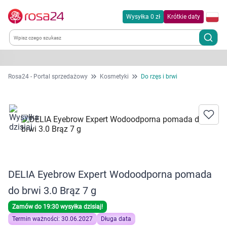
Wysyłka 0 zł
Krótkie daty
Kategorie
Rosa24 - Portal sprzedażowy
Kosmetyki
Do rzęs i brwi
Chemia gospodarcza
Dla zwierząt
Dom i ogród
DELIA Eyebrow Expert Wodoodporna pomada
Zdrowie
do brwi 3.0 Brąz 7 g
Kobieta w ciąży i mama
Zamów do 19:30 wysyłka dzisiaj!
Termin ważności: 30.06.2027
Długa data