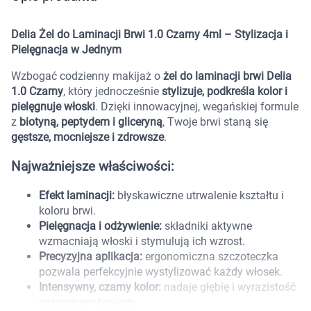
Marki
Delia Żel do Laminacji Brwi 1.0 Czarny 4ml – Stylizacja i
Pielęgnacja w Jednym
Wzbogać codzienny makijaż o
żel do laminacji brwi Delia
1.0 Czarny
, który jednocześnie
stylizuje, podkreśla kolor i
pielęgnuje włoski
. Dzięki innowacyjnej, wegańskiej formule
z
biotyną, peptydem i gliceryną
, Twoje brwi staną się
gęstsze, mocniejsze i zdrowsze
.
Najważniejsze właściwości:
Efekt laminacji:
błyskawiczne utrwalenie kształtu i
koloru brwi.
Pielęgnacja i odżywienie:
składniki aktywne
wzmacniają włoski i stymulują ich wzrost.
Precyzyjna aplikacja:
ergonomiczna szczoteczka
pozwala perfekcyjnie wystylizować każdy włosek.
Korzystamy z plików cookies w celu
Intensywny, czarny kolor:
nadaje głębię i wyrazistość
dostosowania zawartości serwisu do Twoich
naturalnym brwiom.