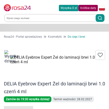
Wysyłka 0 zł
Krótkie daty
Kategorie
Rosa24 - Portal sprzedażowy
Kosmetyki
Do rzęs i brwi
Chemia gospodarcza
Dla zwierząt
Dom i ogród
DELIA Eyebrow Expert Żel do laminacji brwi 1.0
Zdrowie
czerń 4 ml
Kobieta w ciąży i mama
Zamów do 19:30 wysyłka dzisiaj!
Termin ważności: 28.02.2027