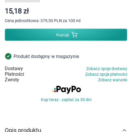
Dziecko
15,18 zł
Higiena
Cena jednostkowa:
379,50 PLN za 100 ml
Kosmetyki
Kupuję
Mężczyzna
Produkt dostępny w magazynie
Zdrowy styl życia
Dostawy
Zobacz opcje dostawy
Płatności
Zobacz opcje płatności
Zabawki
Zwroty
Zobacz warunki
Sprzęt medyczny
Kup teraz - zapłać za 30 dni
Motoryzacja
Grupy produktowe
Opis produktu