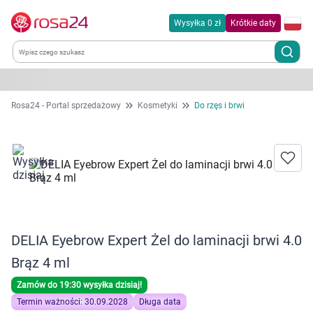
Wysyłka 0 zł
Krótkie daty
Kategorie
Rosa24 - Portal sprzedażowy
Kosmetyki
Do rzęs i brwi
Chemia gospodarcza
Dla zwierząt
Dom i ogród
DELIA Eyebrow Expert Żel do laminacji brwi 4.0
Zdrowie
Brąz 4 ml
Kobieta w ciąży i mama
Zamów do 19:30 wysyłka dzisiaj!
Termin ważności: 30.09.2028
Długa data