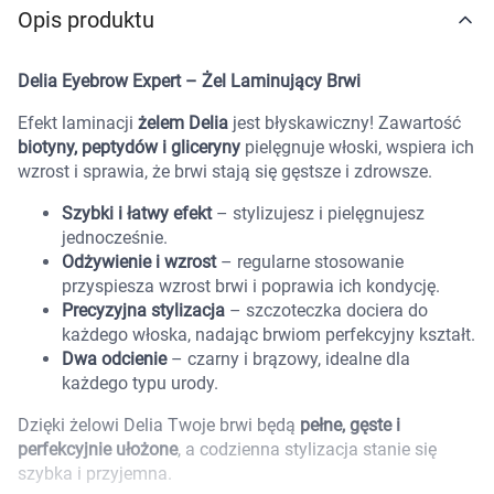
Opis produktu
Marki
Delia Eyebrow Expert – Żel Laminujący Brwi
Efekt laminacji
żelem Delia
jest błyskawiczny! Zawartość
biotyny, peptydów i gliceryny
pielęgnuje włoski, wspiera ich
wzrost i sprawia, że brwi stają się gęstsze i zdrowsze.
Szybki i łatwy efekt
– stylizujesz i pielęgnujesz
jednocześnie.
Odżywienie i wzrost
– regularne stosowanie
przyspiesza wzrost brwi i poprawia ich kondycję.
Precyzyjna stylizacja
– szczoteczka dociera do
każdego włoska, nadając brwiom perfekcyjny kształt.
Dwa odcienie
– czarny i brązowy, idealne dla
każdego typu urody.
Dzięki żelowi Delia Twoje brwi będą
pełne, gęste i
perfekcyjnie ułożone
, a codzienna stylizacja stanie się
Korzystamy z plików cookies w celu
szybka i przyjemna.
dostosowania zawartości serwisu do Twoich