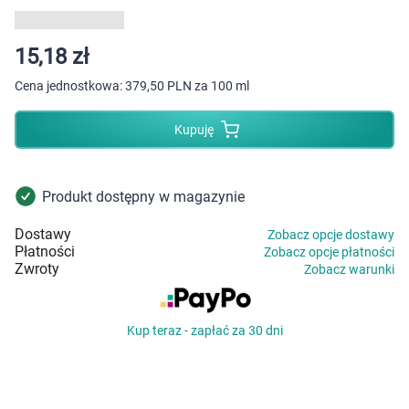
Dziecko
Higiena
15,18 zł
Cena jednostkowa:
379,50 PLN za 100 ml
Kosmetyki
Kupuję
Mężczyzna
Zdrowy styl życia
Produkt dostępny w magazynie
Dostawy
Zobacz opcje dostawy
Zabawki
Płatności
Zobacz opcje płatności
Zwroty
Zobacz warunki
Sprzęt medyczny
Kup teraz - zapłać za 30 dni
Motoryzacja
Grupy produktowe