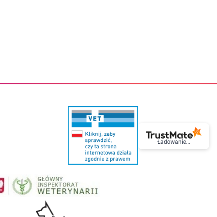
eczki do zębów dla dzieci
Kremy do twarzy
cięce
Kremy przeciwzmarszczkowe
i
Kremy na noc
ory i akcesoria
Cera mieszana tłusta trądzikowa
i i akcesoria
Cera sucha
Smoczki uspokajające dla dzieci i niemowlaków
Cera naczynkowa
Akcesoria do smoczków
Cera wrażliwa i atopowa
 i tekstylia dla dzieci
Na dzień
Otulacze
Na dzień i na noc
Prześcieradła, podkłady
Mgiełki do twarzy
ria do kąpieli
Olejki do twarzy
i
Paski i plastry oczyszczające
nie dzieci
Preparaty punktowe
Szczoteczki i akcesoria do mycia butelek dla dzieci i niemow
Serum do twarzy
Termosy dla dzieci i niemowląt
Wody termalne
Ładowanie...
Śniadaniowki dla dzieci i niemowląt
Korean Beauty
Sterylizatory do butelek dla dzieci i niemowląt
Do rzęs i brwi
Butelki dla dzieci
Kosmetyki do makijażu oczu
Akcesoria do butelek i kubków
Tusze do rzęs
Kubki dla dzieci
Kredki do oczu
Podgrzewacze
Eyelinery
Przechowywanie mleka
Cienie do powiek
Śliniaki
Artykuły kosmetyczne