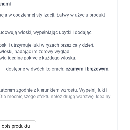
 dla psa i kota
Leki na chrypkę
knami
Witaminy i minerały
Witaminy
ja w codziennej stylizacji. Łatwy w użyciu produkt
Leki i suplementy z witaminą A
Witami
Leki i suplementy z witaminą A+E
Witaminy ADEK A + D + E + K
owują włoski, wypełniając ubytki i dodając
Leki i suplementy z witaminą B1
Leki i suplementy z witaminą B2
ki i utrzymuje łuki w ryzach przez cały dzień.
Leki i suplementy z witaminą B3
włoski, nadając im zdrowy wygląd.
Leki i suplementy z witaminą B6
ia idealne pokrycie każdego włoska.
Leki i suplementy z witaminą B9 kwas
Ak
Leki i suplementy z witaminą B12
Wk
il – dostępne w dwóch kolorach:
czarnym i brązowym
.
Leki i suplementy z witaminą B comp
Układ
Ni
Leki i suplementy z witaminą C
Leki i suplementy z witaminą D
Leki i suplementy z witaminą E
katorem zgodnie z kierunkiem wzrostu. Wypełnij luki i
Leki i suplementy z witaminą K
 Dla mocniejszego efektu nałóż drugą warstwę. Idealny
Leki i suplementy z witaminami K+D
Biotyna
Pozostałe witaminy
Katar
Ma
Leki i suplementy z witaminą B5
Minerały w tabletkach i płynie
Tabletki i preparaty z chromem
orzystamy z plików cookies w celu dostosowania zawartości
 opis produktu