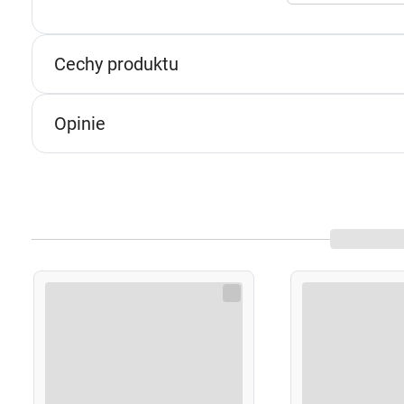
s
n
p
Cechy produktu
p
w
Opinie
U