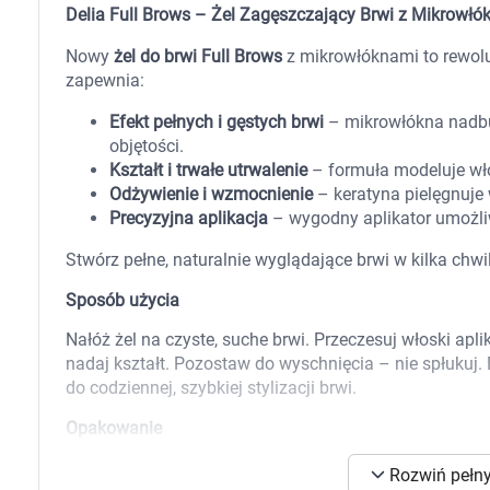
Zabawki
Delia Full Brows – Żel Zagęszczający Brwi z Mikrowłó
Zwierzęta gospodarskie
Akwarystyka
Nowy
żel do brwi Full Brows
z mikrowłóknami to rewoluc
zapewnia:
Efekt pełnych i gęstych brwi
– mikrowłókna nadbud
objętości.
Kształt i trwałe utrwalenie
– formuła modeluje włos
Odżywienie i wzmocnienie
– keratyna pielęgnuje 
Precyzyjna aplikacja
– wygodny aplikator umożliw
Stwórz pełne, naturalnie wyglądające brwi w kilka chw
Sposób użycia
Nałóż żel na czyste, suche brwi. Przeczesuj włoski apli
nadaj kształt. Pozostaw do wyschnięcia – nie spłukuj.
do codziennej, szybkiej stylizacji brwi.
Opakowanie
7 ml
K
Rozwiń pełny