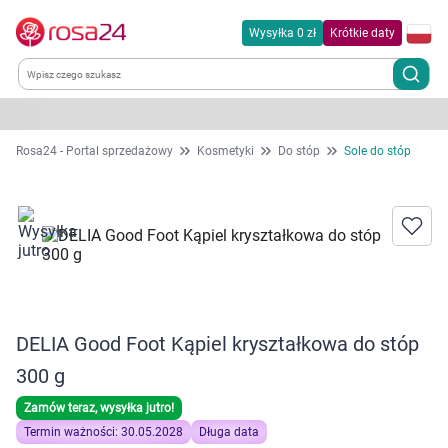
Wysyłka 0 zł
Krótkie daty
Kategorie
Rosa24 - Portal sprzedażowy
Kosmetyki
Do stóp
Sole do stóp
Chemia gospodarcza
Dla zwierząt
Dom i ogród
DELIA Good Foot Kąpiel kryształkowa do stóp
Zdrowie
300 g
Kobieta w ciąży i mama
Zamów teraz, wysyłka jutro!
Termin ważności: 30.05.2028
Długa data