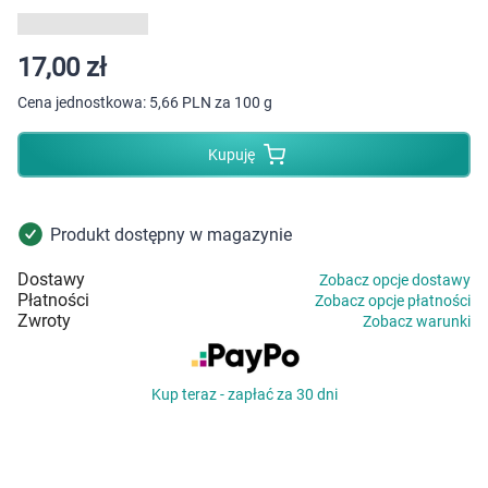
Dziecko
Higiena
17,00 zł
Cena jednostkowa:
5,66 PLN za 100 g
Kosmetyki
Kupuję
Mężczyzna
Zdrowy styl życia
Produkt dostępny w magazynie
Dostawy
Zobacz opcje dostawy
Zabawki
Płatności
Zobacz opcje płatności
Zwroty
Zobacz warunki
Sprzęt medyczny
Kup teraz - zapłać za 30 dni
Motoryzacja
Grupy produktowe