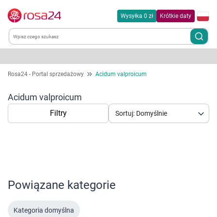
Wysyłka 0 zł
Krótkie daty
Kategorie
Rosa24 - Portal sprzedażowy
Acidum valproicum
Chemia gospodarcza
Acidum valproicum
Filtry
Sortuj: Domyślnie
Dla zwierząt
Dom i ogród
Zdrowie
Powiązane kategorie
Korzystamy z plików cookies w celu
Kobieta w ciąży i mama
dostosowania zawartości serwisu do Twoich
Kategoria domyślna
preferencji. Więcej informacji znajdziesz w