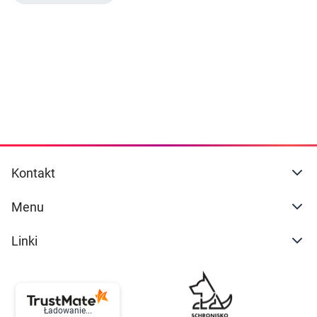
Dziecko
naszej
polityce prywatności
. Możesz określić
warunki przechowywania lub dostępu do
Higiena
cookies poprzez kliknięcie przycisku
"Ustawienia" lub możesz zaakceptować
Kosmetyki
ustawienia wszystkich cookies klikając
AKCEPTUJĘ WSZYSTKIE
Mężczyzna
Zdrowy styl życia
AKCEPTUJĘ WSZYSTKIE
Kontakt
Zabawki
Ustawienia
Menu
Sprzęt medyczny
Linki
Motoryzacja
Grupy produktowe
Ładowanie...