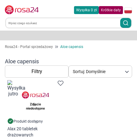
Wysyłka 0 zł
Krótkie daty
Kategorie
Rosa24 - Portal sprzedażowy
Aloe capensis
Chemia gospodarcza
Aloe capensis
Filtry
Sortuj: Domyślnie
Dla zwierząt
Dom i ogród
Zdrowie
Kobieta w ciąży i mama
Produkt dostępny
Alax 20 tabletek
Korzystamy z plików cookies w celu
drażowanych