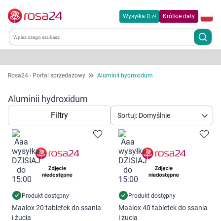
Wysyłka 0 zł
Krótkie daty
Kategorie
Rosa24 - Portal sprzedażowy
Aluminii hydroxidum
Chemia gospodarcza
Aluminii hydroxidum
Filtry
Sortuj: Domyślnie
Dla zwierząt
Dom i ogród
Zdrowie
Kobieta w ciąży i mama
Produkt dostępny
Produkt dostępny
Maalox 20 tabletek do ssania
Maalox 40 tabletek do ssania
i żucia
i żucia