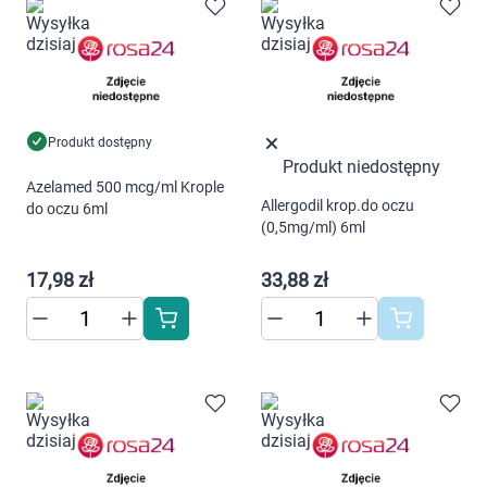
Marki
Korzystamy z plików cookies w celu
dostosowania zawartości serwisu do Twoich
preferencji. Więcej informacji znajdziesz w
naszej
polityce prywatności
. Możesz określić
Produkt dostępny
warunki przechowywania lub dostępu do
Produkt niedostępny
Azelamed 500 mcg/ml Krople
cookies poprzez kliknięcie przycisku
Allergodil krop.do oczu
do oczu 6ml
"Ustawienia" lub możesz zaakceptować
(0,5mg/ml) 6ml
ustawienia wszystkich cookies klikając
AKCEPTUJĘ WSZYSTKIE
17,98 zł
33,88 zł
AKCEPTUJĘ WSZYSTKIE
Ustawienia