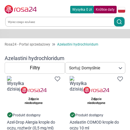
Wysyłka 0 zł
Krótkie daty
Kategorie
Rosa24 - Portal sprzedażowy
Azelastini hydrochloridum
Chemia gospodarcza
Azelastini hydrochloridum
Filtry
Sortuj: Domyślnie
Dla zwierząt
Dom i ogród
Zdrowie
Kobieta w ciąży i mama
Produkt dostępny
Produkt dostępny
Azel-Drop Alergia krople do
Azelastin COMOD krople do
oczu, roztwór (0,5 mg/ml)
oczu 10 ml