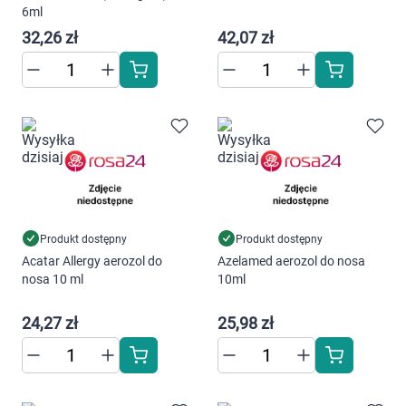
Dziecko
6ml
32,26 zł
42,07 zł
Higiena
Kosmetyki
Mężczyzna
Zdrowy styl życia
Zabawki
Produkt dostępny
Produkt dostępny
Acatar Allergy aerozol do
Azelamed aerozol do nosa
nosa 10 ml
10ml
Sprzęt medyczny
24,27 zł
25,98 zł
Motoryzacja
Grupy produktowe