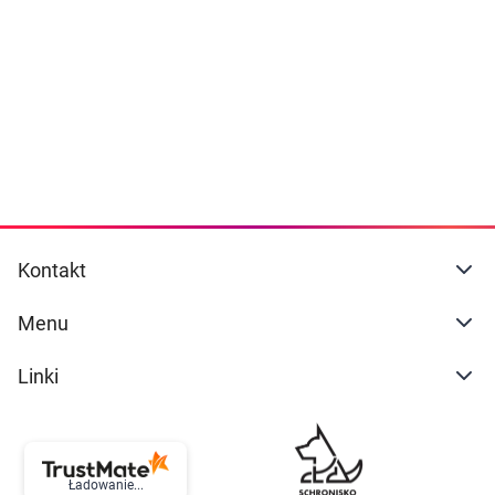
Dziecko
naszej
polityce prywatności
. Możesz określić
warunki przechowywania lub dostępu do
Higiena
cookies poprzez kliknięcie przycisku
"Ustawienia" lub możesz zaakceptować
Kosmetyki
ustawienia wszystkich cookies klikając
AKCEPTUJĘ WSZYSTKIE
Mężczyzna
Zdrowy styl życia
AKCEPTUJĘ WSZYSTKIE
Kontakt
Zabawki
Ustawienia
Menu
Sprzęt medyczny
Linki
Motoryzacja
Grupy produktowe
Ładowanie...