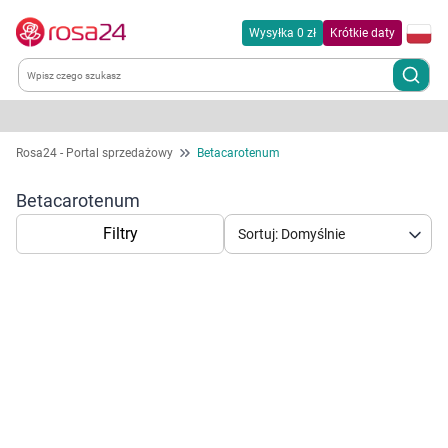
Wysyłka 0 zł
Krótkie daty
Kategorie
Rosa24 - Portal sprzedażowy
Betacarotenum
Chemia gospodarcza
Betacarotenum
Filtry
Sortuj: Domyślnie
Dla zwierząt
Dom i ogród
Zdrowie
Korzystamy z plików cookies w celu
Kobieta w ciąży i mama
dostosowania zawartości serwisu do Twoich
preferencji. Więcej informacji znajdziesz w