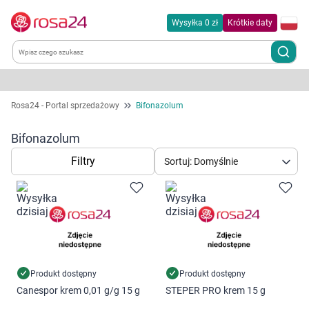
Wysyłka 0 zł
Krótkie daty
Kategorie
Rosa24 - Portal sprzedażowy
Bifonazolum
Chemia gospodarcza
Bifonazolum
Filtry
Sortuj: Domyślnie
Dla zwierząt
Dom i ogród
Zdrowie
Kobieta w ciąży i mama
Produkt dostępny
Produkt dostępny
Canespor krem 0,01 g/g 15 g
STEPER PRO krem 15 g