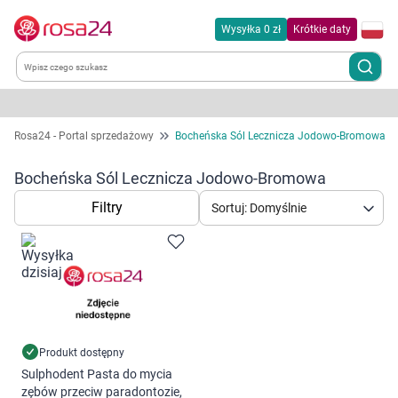
Wysyłka 0 zł
Krótkie daty
Kategorie
Rosa24 - Portal sprzedażowy
Bocheńska Sól Lecznicza Jodowo-Bromowa
Chemia gospodarcza
Bocheńska Sól Lecznicza Jodowo-Bromowa
Filtry
Sortuj: Domyślnie
Dla zwierząt
Dom i ogród
Zdrowie
Kobieta w ciąży i mama
Produkt dostępny
Sulphodent Pasta do mycia
zębów przeciw paradontozie,