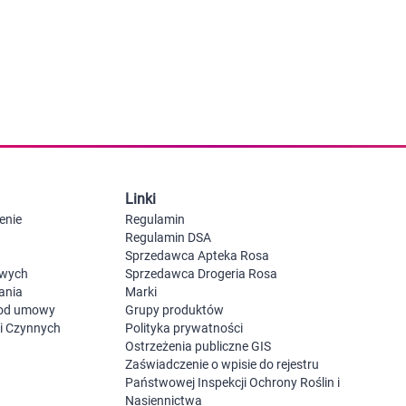
 dla psa i kota
Leki na chrypkę
Witaminy i minerały
Witaminy
Leki i suplementy z witaminą A
Witami
Leki i suplementy z witaminą A+E
Witaminy ADEK A + D + E + K
Leki i suplementy z witaminą B1
Leki i suplementy z witaminą B2
Leki i suplementy z witaminą B3
Leki i suplementy z witaminą B6
Leki i suplementy z witaminą B9 kwas
Ak
Linki
Leki i suplementy z witaminą B12
Wk
Leki i suplementy z witaminą B comp
Układ
Ni
enie
Regulamin
Leki i suplementy z witaminą C
Regulamin DSA
Leki i suplementy z witaminą D
Sprzedawca Apteka Rosa
Leki i suplementy z witaminą E
owych
Sprzedawca Drogeria Rosa
Leki i suplementy z witaminą K
ania
Marki
Leki i suplementy z witaminami K+D
 od umowy
Grupy produktów
Biotyna
ji Czynnych
Polityka prywatności
Pozostałe witaminy
Katar
Ma
Ostrzeżenia publiczne GIS
Leki i suplementy z witaminą B5
Zaświadczenie o wpisie do rejestru
Minerały w tabletkach i płynie
Państwowej Inspekcji Ochrony Roślin i
Tabletki i preparaty z chromem
Nasiennictwa