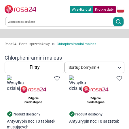
Wysyłka 0 zł
Krótkie daty
Kategorie
Rosa24 - Portal sprzedażowy
Chlorpheniramini maleas
Chemia gospodarcza
Chlorpheniramini maleas
Filtry
Sortuj: Domyślnie
Dla zwierząt
Dom i ogród
Zdrowie
Kobieta w ciąży i mama
Produkt dostępny
Produkt dostępny
AntyGrypin noc 10 tabletek
AntyGrypin noc 10 saszetek
Korzystamy z plików cookies w celu
musujących