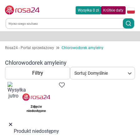
Wysyłka 0 zł
Krótkie daty
Kategorie
Rosa24 - Portal sprzedażowy
Chlorowodorek amyleiny
Chemia gospodarcza
Chlorowodorek amyleiny
Filtry
Sortuj: Domyślnie
Dla zwierząt
Dom i ogród
Zdrowie
Kobieta w ciąży i mama
Produkt niedostępny