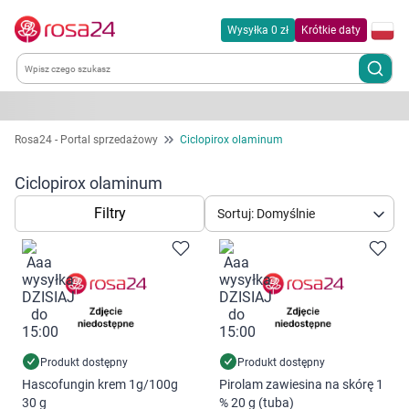
Wysyłka 0 zł
Krótkie daty
Kategorie
Rosa24 - Portal sprzedażowy
Ciclopirox olaminum
Chemia gospodarcza
Ciclopirox olaminum
Filtry
Sortuj: Domyślnie
Dla zwierząt
Dom i ogród
Zdrowie
Kobieta w ciąży i mama
Produkt dostępny
Produkt dostępny
Hascofungin krem 1g/100g
Pirolam zawiesina na skórę 1
30 g
% 20 g (tuba)