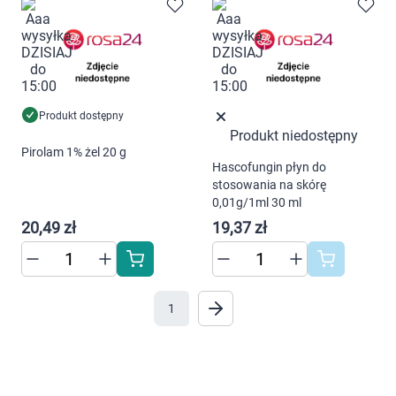
"Ustawienia" lub możesz zaakceptować
Marki
ustawienia wszystkich cookies klikając
AKCEPTUJĘ WSZYSTKIE
Produkt dostępny
Produkt niedostępny
AKCEPTUJĘ WSZYSTKIE
Pirolam 1% żel 20 g
Hascofungin płyn do
Ustawienia
stosowania na skórę
0,01g/1ml 30 ml
20,49 zł
19,37 zł
1