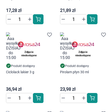
Dziecko
17,28 zł
21,89 zł
Higiena
Kosmetyki
Mężczyzna
Zdrowy styl życia
Zabawki
Produkt dostępny
Produkt dostępny
Ciclolack lakier 3 g
Pirolam płyn 30 ml
Sprzęt medyczny
Korzystamy z plików cookies w celu
dostosowania zawartości serwisu do Twoich
36,94 zł
23,98 zł
Motoryzacja
preferencji. Więcej informacji znajdziesz w
naszej
polityce prywatności
. Możesz określić
warunki przechowywania lub dostępu do
Grupy produktowe
cookies poprzez kliknięcie przycisku