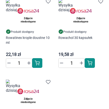
Marki
Produkt dostępny
Produkt dostępny
Rowatinex krople doustne 10
Rowachol 30 kapsułek
Korzystamy z plików cookies w celu
ml
dostosowania zawartości serwisu do Twoich
preferencji. Więcej informacji znajdziesz w
22,18 zł
19,58 zł
naszej
polityce prywatności
. Możesz określić
warunki przechowywania lub dostępu do
cookies poprzez kliknięcie przycisku
"Ustawienia" lub możesz zaakceptować
ustawienia wszystkich cookies klikając
AKCEPTUJĘ WSZYSTKIE
AKCEPTUJĘ WSZYSTKIE