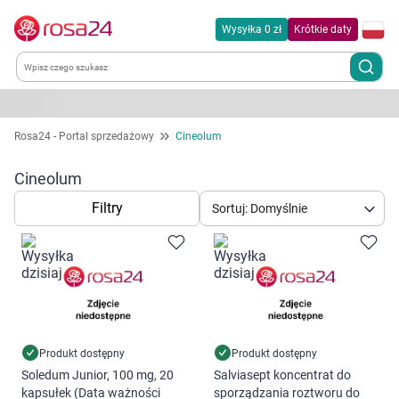
Wysyłka 0 zł
Krótkie daty
Kategorie
Rosa24 - Portal sprzedażowy
Cineolum
Chemia gospodarcza
Cineolum
Filtry
Sortuj: Domyślnie
Dla zwierząt
Dom i ogród
Zdrowie
Kobieta w ciąży i mama
Produkt dostępny
Produkt dostępny
Soledum Junior, 100 mg, 20
Salviasept koncentrat do
kapsułek (Data ważności
sporządzania roztworu do