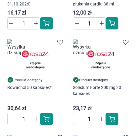
Dziecko
31.10.2026)
płukania gardła 38 ml
16,17 zł
12,00 zł
Higiena
Kosmetyki
Mężczyzna
Zdrowy styl życia
Zabawki
Produkt dostępny
Produkt dostępny
Rowachol 50 kapsułek*
Soledum Forte 200 mg 20
kapsułek
Sprzęt medyczny
30,64 zł
23,17 zł
Motoryzacja
Grupy produktowe