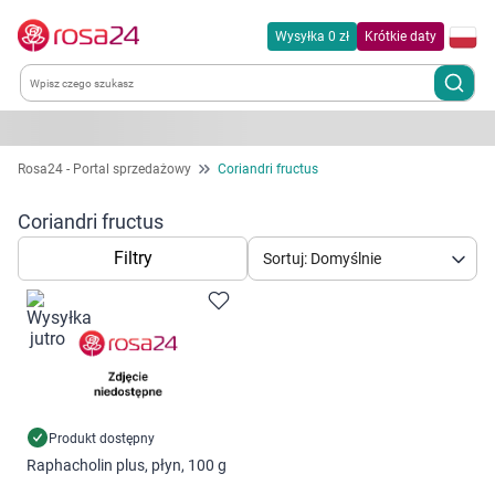
Wysyłka 0 zł
Krótkie daty
Kategorie
Rosa24 - Portal sprzedażowy
Coriandri fructus
Chemia gospodarcza
Coriandri fructus
Filtry
Sortuj: Domyślnie
Dla zwierząt
Dom i ogród
Zdrowie
Kobieta w ciąży i mama
Produkt dostępny
Raphacholin plus, płyn, 100 g