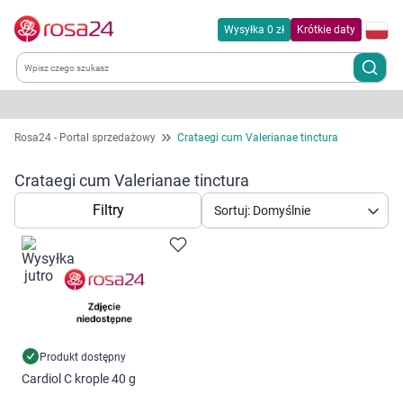
Wysyłka 0 zł
Krótkie daty
Kategorie
Rosa24 - Portal sprzedażowy
Crataegi cum Valerianae tinctura
Chemia gospodarcza
Crataegi cum Valerianae tinctura
Filtry
Sortuj: Domyślnie
Dla zwierząt
Dom i ogród
Zdrowie
Kobieta w ciąży i mama
Produkt dostępny
Cardiol C krople 40 g
Korzystamy z plików cookies w celu