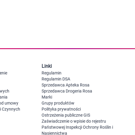
 dla psa i kota
Leki na chrypkę
Witaminy i minerały
Witaminy
Leki i suplementy z witaminą A
Witami
Leki i suplementy z witaminą A+E
Witaminy ADEK A + D + E + K
Leki i suplementy z witaminą B1
Leki i suplementy z witaminą B2
Leki i suplementy z witaminą B3
Leki i suplementy z witaminą B6
Leki i suplementy z witaminą B9 kwas
Ak
Linki
Leki i suplementy z witaminą B12
Wk
Leki i suplementy z witaminą B comp
Układ
Ni
enie
Regulamin
Leki i suplementy z witaminą C
Regulamin DSA
Leki i suplementy z witaminą D
Sprzedawca Apteka Rosa
Leki i suplementy z witaminą E
owych
Sprzedawca Drogeria Rosa
Leki i suplementy z witaminą K
ania
Marki
Leki i suplementy z witaminami K+D
 od umowy
Grupy produktów
Biotyna
ji Czynnych
Polityka prywatności
Pozostałe witaminy
Katar
Ma
Ostrzeżenia publiczne GIS
Leki i suplementy z witaminą B5
Zaświadczenie o wpisie do rejestru
Minerały w tabletkach i płynie
Państwowej Inspekcji Ochrony Roślin i
Tabletki i preparaty z chromem
Nasiennictwa