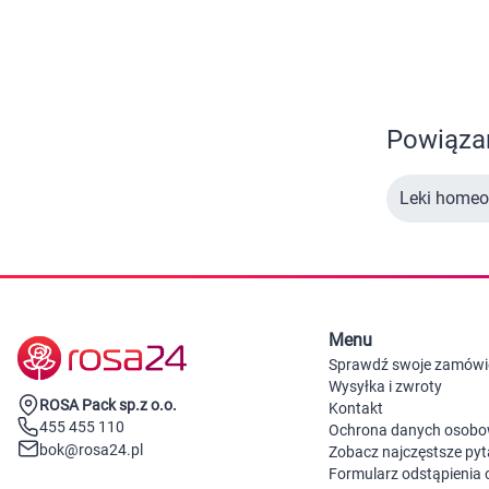
Zabawki
Zwierzęta gospodarskie
Akwarystyka
Powiązan
Leki homeo
Menu
Sprawdź swoje zamówi
Wysyłka i zwroty
ROSA Pack sp.z o.o.
Kontakt
455 455 110
Ochrona danych osob
bok@rosa24.pl
Zobacz najczęstsze pyt
Formularz odstąpienia