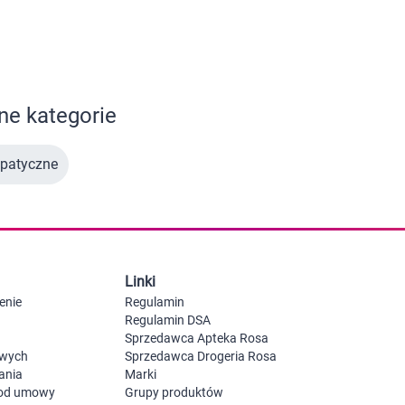
 dla psa i kota
Leki na chrypkę
Witaminy i minerały
Witaminy
Leki i suplementy z witaminą A
Witami
Leki i suplementy z witaminą A+E
Witaminy ADEK A + D + E + K
e kategorie
Leki i suplementy z witaminą B1
Leki i suplementy z witaminą B2
Leki i suplementy z witaminą B3
patyczne
Leki i suplementy z witaminą B6
Leki i suplementy z witaminą B9 kwas
Ak
Leki i suplementy z witaminą B12
Wk
Leki i suplementy z witaminą B comp
Układ
Ni
Leki i suplementy z witaminą C
Leki i suplementy z witaminą D
Leki i suplementy z witaminą E
Linki
Leki i suplementy z witaminą K
Leki i suplementy z witaminami K+D
enie
Regulamin
Biotyna
Regulamin DSA
Pozostałe witaminy
Katar
Ma
Sprzedawca Apteka Rosa
Leki i suplementy z witaminą B5
owych
Sprzedawca Drogeria Rosa
Minerały w tabletkach i płynie
ania
Marki
Tabletki i preparaty z chromem
 od umowy
Grupy produktów