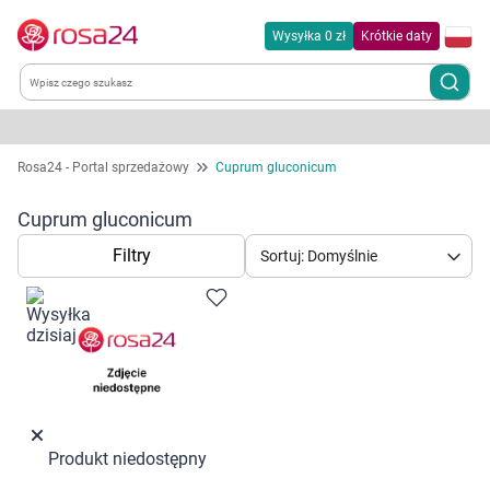
Wysyłka 0 zł
Krótkie daty
Kategorie
Rosa24 - Portal sprzedażowy
Cuprum gluconicum
Chemia gospodarcza
Cuprum gluconicum
Filtry
Sortuj: Domyślnie
Dla zwierząt
Dom i ogród
Zdrowie
Kobieta w ciąży i mama
Produkt niedostępny