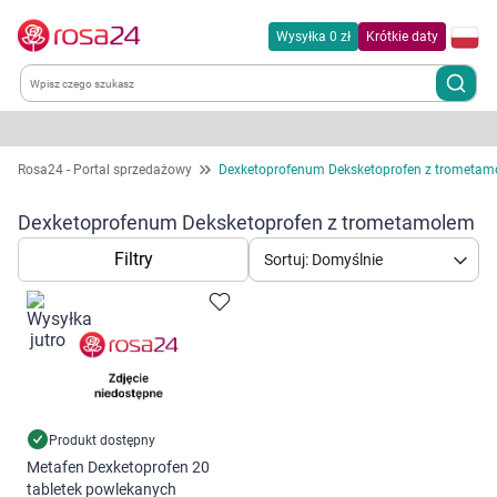
Wysyłka 0 zł
Krótkie daty
Kategorie
Rosa24 - Portal sprzedażowy
Dexketoprofenum Deksketoprofen z trometa
Chemia gospodarcza
Dexketoprofenum Deksketoprofen z trometamolem
Filtry
Sortuj: Domyślnie
Dla zwierząt
Dom i ogród
Zdrowie
Kobieta w ciąży i mama
Produkt dostępny
Metafen Dexketoprofen 20
tabletek powlekanych